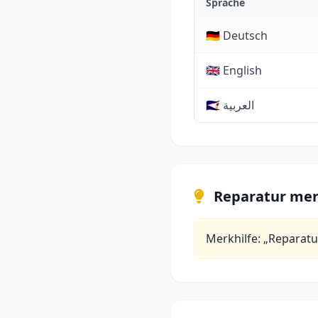
Sprache
🇩🇪 Deutsch
🇬🇧 English
🇸🇦 العربية
Reparatur me
Merkhilfe: „Reparatur