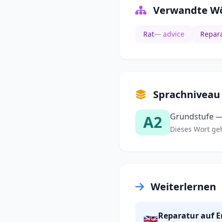
Verwandte Wö
Rat
— advice
Repar
Sprachniveau
Grundstufe —
A2
Dieses Wort gehö
Weiterlernen
Reparatur auf E
🇬🇧