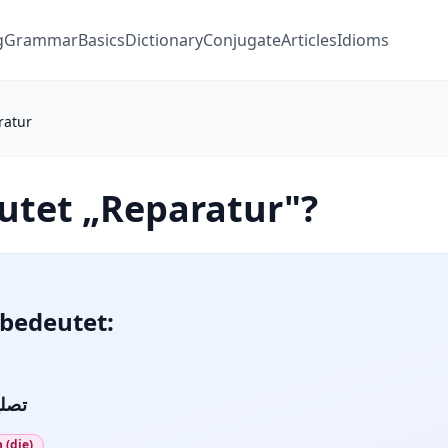
g
Grammar
Basics
Dictionary
Conjugate
Articles
Idioms
ratur
utet „Reparatur"?
bedeutet:
تصلي
 (die)