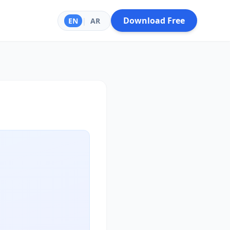
Download Free
EN
|
AR