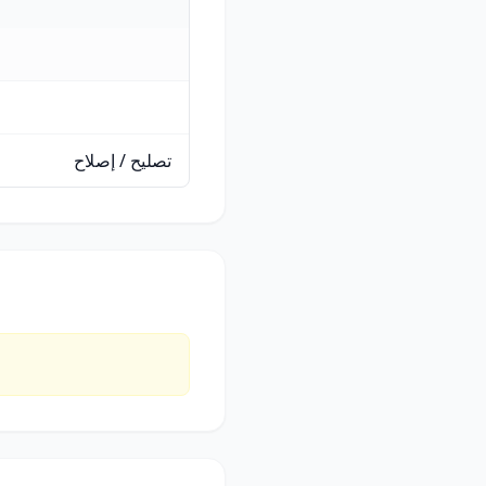
تصليح / إصلاح