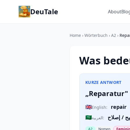
DeuTale
About
Blo
Home
›
Wörterbuch
›
A2
›
Repa
Was bede
KURZE ANTWORT
„Reparatur" 
🇬🇧
repair
English:
🇸🇦
ح / إصلاح
العربية:
A2
Nomen
Feminin