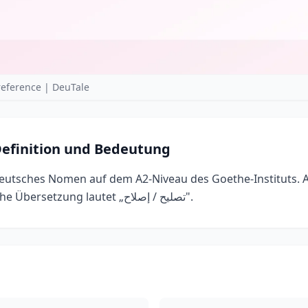
eference | DeuTale
efinition und Bedeutung
deutsches Nomen auf dem A2-Niveau des Goethe-Instituts. 
es „repair". Die arabische Übersetzung lautet „تصليح / إصلاح".