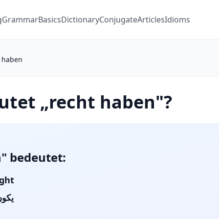
g
Grammar
Basics
Dictionary
Conjugate
Articles
Idioms
t haben
utet „recht haben"?
" bedeutet:
ight
يكو