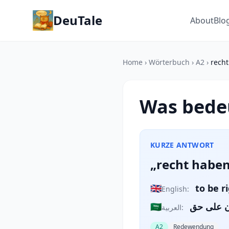
DeuTale
About
Blo
Home
›
Wörterbuch
›
A2
›
rech
Was bede
KURZE ANTWORT
„recht haben
🇬🇧
to be r
English:
🇸🇦
ن على حق
العربية:
A2
Redewendung