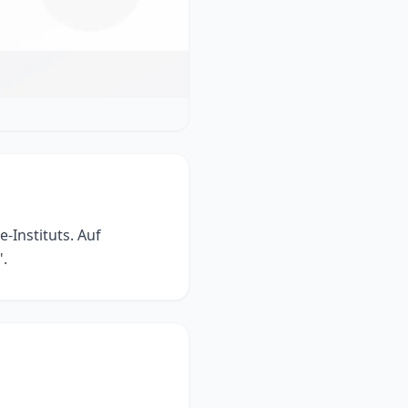
Instituts. Auf
to be right". Die arabische Übersetzung lautet „يكون على حق".