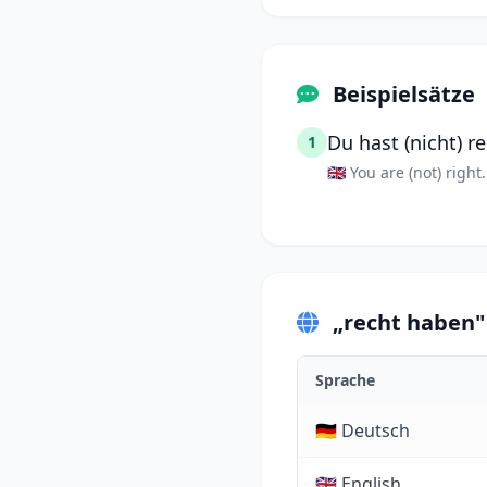
Beispielsätze
Du hast (nicht) re
1
🇬🇧 You are (not) right.
„recht haben"
Sprache
🇩🇪 Deutsch
🇬🇧 English