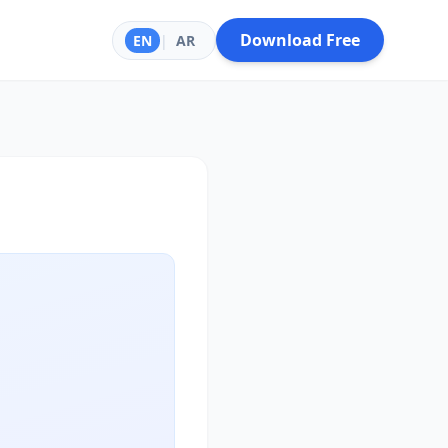
Download Free
EN
|
AR