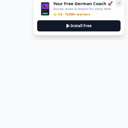
Your Free German Coach 🚀
Stories, audio & lessons for every level
⭐ 4.8 · 15,000+ learners
Install Free
Legal
Privacy Policy
Terms of Service
Delete Account
Contact Us