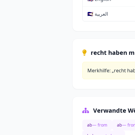
🇸🇦 العربية
recht haben m
Merkhilfe: „recht hab
Verwandte Wö
ab
— from
ab
— fro