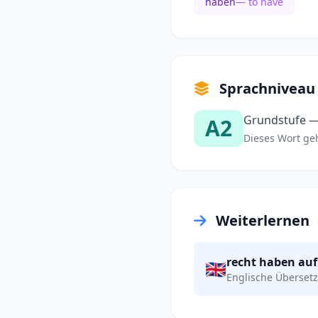
haben
— to have
Sprachniveau
Grundstufe —
A2
Dieses Wort gehö
Weiterlernen
recht haben auf
🇬🇧
Englische Übersetz