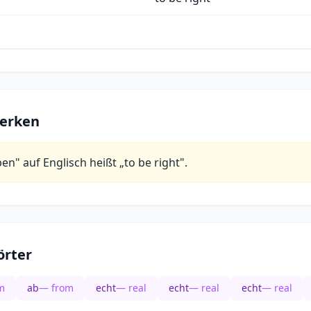
erken
en" auf Englisch heißt „to be right".
rter
m
ab
— from
echt
— real
echt
— real
echt
— real