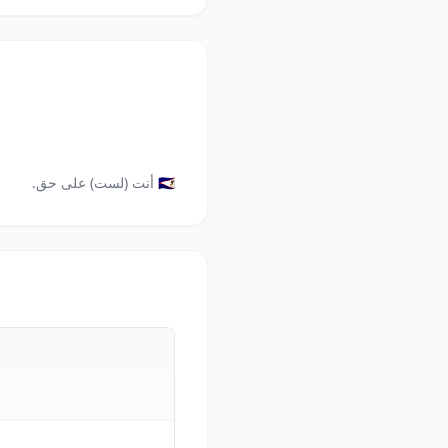
🇸🇦 أنت (لست) على حق.