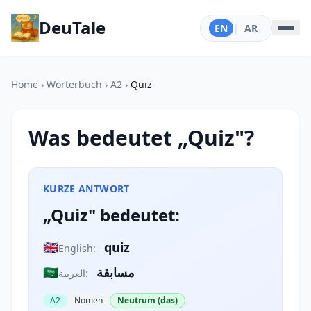
DeuTale
EN
|
AR
Home
›
Wörterbuch
›
A2
›
Quiz
Was bedeutet „Quiz"?
KURZE ANTWORT
„Quiz" bedeutet:
🇬🇧
quiz
English:
🇸🇦
مسابقة
العربية:
A2
Nomen
Neutrum (das)