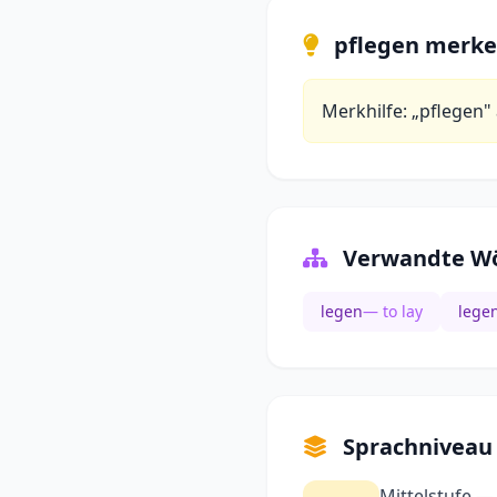
pflegen merk
Merkhilfe: „pflegen" 
Verwandte Wö
legen
— to lay
lege
Sprachniveau
Mittelstufe —