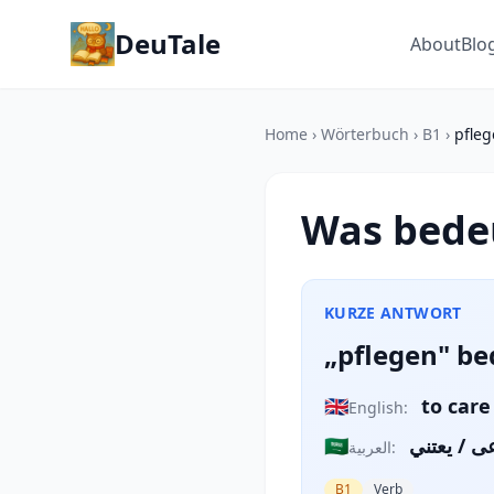
DeuTale
About
Blo
Home
›
Wörterbuch
›
B1
›
pfle
Was bedeu
KURZE ANTWORT
„pflegen" be
🇬🇧
to care
English:
🇸🇦
ى / يعتني
العربية:
B1
Verb