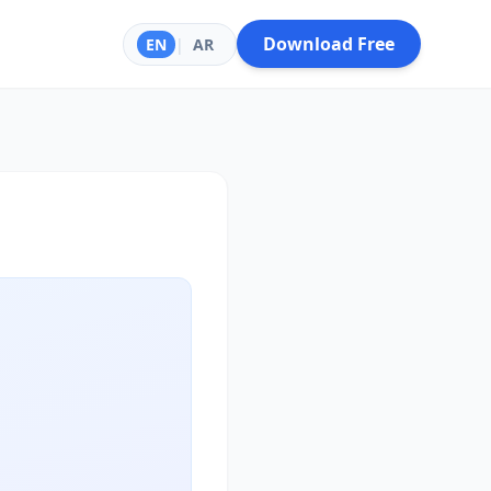
Download Free
EN
|
AR