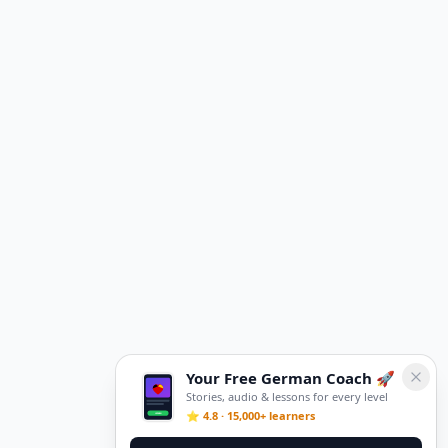
Your Free German Coach 🚀
Stories, audio & lessons for every level
⭐ 4.8 · 15,000+ learners