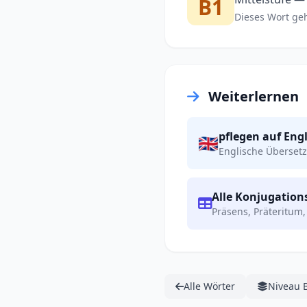
B1
Dieses Wort gehö
Weiterlernen
pflegen auf Eng
🇬🇧
Englische Übersetz
Alle Konjugatio
Präsens, Präteritum,
Alle Wörter
Niveau 