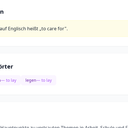
en
auf Englisch heißt „to care for".
rter
n
— to lay
legen
— to lay
 Hauptpunkte zu vertrauten Themen in Arbeit, Schule und Fr