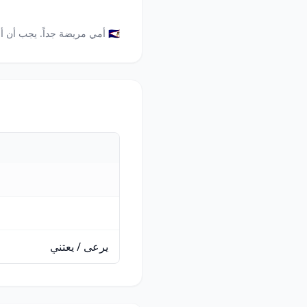
🇸🇦 أمي مريضة جداً. يجب أن أعتني بها.
يرعى / يعتني