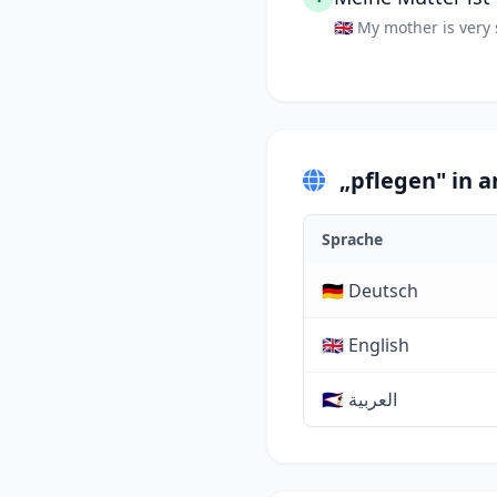
🇬🇧 My mother is very 
„pflegen" in 
Sprache
🇩🇪 Deutsch
🇬🇧 English
🇸🇦 العربية