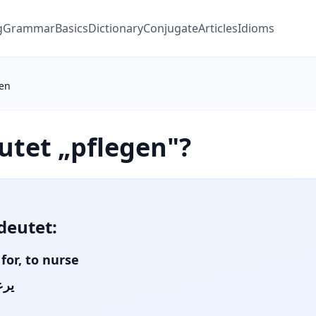
g
Grammar
Basics
Dictionary
Conjugate
Articles
Idioms
gen
tet „pflegen"?
deutet:
 for, to nurse
يرع