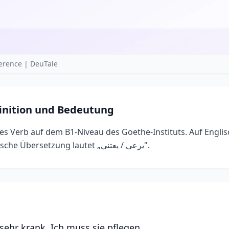
erence | DeuTale
inition und Bedeutung
es Verb auf dem B1-Niveau des Goethe-Instituts. Auf Englis
for, to nurse". Die arabische Übersetzung lautet „يرعى / يعتني".
sehr krank. Ich muss sie pflegen.