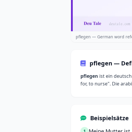
pflegen — German word ref
pflegen — Def
pflegen
ist ein deutsch
Beispielsätze
Meine Mutter ist 
1