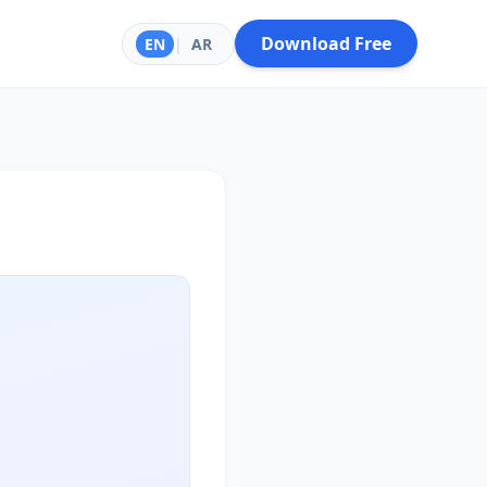
Download Free
EN
|
AR