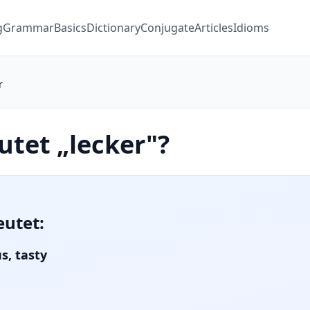
g
Grammar
Basics
Dictionary
Conjugate
Articles
Idioms
r
tet „lecker"?
eutet:
us, tasty