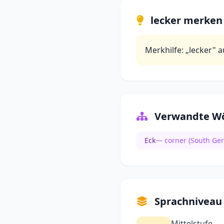
lecker merken
Merkhilfe: „lecker" a
Verwandte Wö
Eck
— corner (South Ge
Sprachniveau
Mittelstufe —