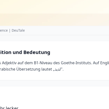
ence | DeuTale
nition und Bedeutung
s Adjektiv auf dem B1-Niveau des Goethe-Instituts. Auf Engl
„delicious, tasty". Die arabische Übersetzung lautet „لذيذ".
r lecker.