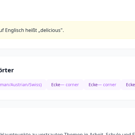
uf Englisch heißt „delicious".
rter
rman/Austrian/Swiss)
Ecke
— corner
Ecke
— corner
Ecke
 Hauptpunkte zu vertrauten Themen in Arbeit, Schule und Fr