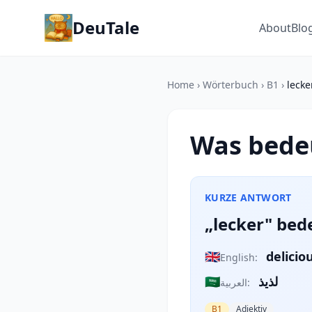
DeuTale
About
Blo
Home
›
Wörterbuch
›
B1
›
lecke
Was bedeu
KURZE ANTWORT
„lecker" bed
🇬🇧
delicio
English:
🇸🇦
لذيذ
العربية:
B1
Adjektiv