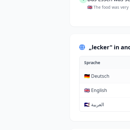
🇬🇧 The food was very 
„lecker" in a
Sprache
🇩🇪 Deutsch
🇬🇧 English
🇸🇦 العربية