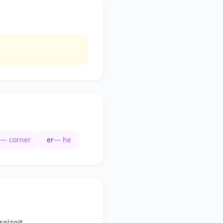
— corner
er
— he
eizeit.