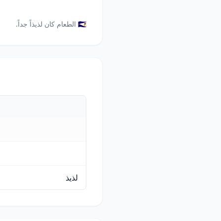
🇸🇦 الطعام كان لذيذاً جداً.
لذيذ