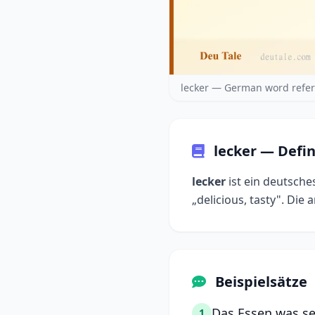
lecker — German word refer
lecker — Defi
lecker
ist ein deutsche
Beispielsätze
Das Essen was seh
1