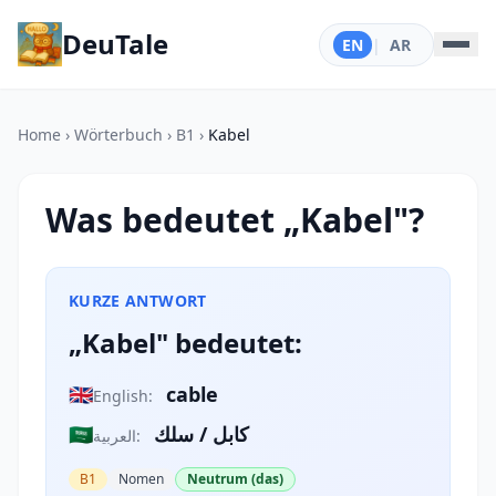
DeuTale
EN
|
AR
Home
›
Wörterbuch
›
B1
›
Kabel
Was bedeutet „Kabel"?
KURZE ANTWORT
„Kabel" bedeutet:
🇬🇧
cable
English:
🇸🇦
كابل / سلك
العربية:
B1
Nomen
Neutrum (das)