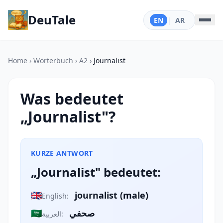
DeuTale
EN
|
AR
Home
›
Wörterbuch
›
A2
›
Journalist
Was bedeutet
„Journalist"?
KURZE ANTWORT
„Journalist" bedeutet:
🇬🇧
journalist (male)
English:
🇸🇦
صحفي
العربية: