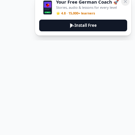
Your Free German Coach 🚀
Stories, audio & lessons for every level
⭐ 4.8 · 15,000+ learners
Install Free
DeuTale
DeuTale is a German learning platform designed to help you
master the language through immersive stories and practical
guides.