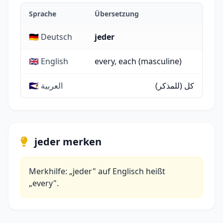
Sprache
Übersetzung
🇩🇪 Deutsch
jeder
🇬🇧 English
every, each (masculine)
كل (للمذكر)
🇸🇦 العربية
jeder merken
Merkhilfe: „jeder" auf Englisch heißt
„every".