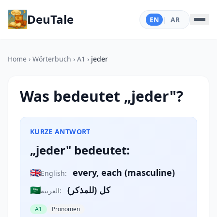
DeuTale
EN
|
AR
Home
›
Wörterbuch
›
A1
›
jeder
Was bedeutet „jeder"?
KURZE ANTWORT
„jeder" bedeutet:
🇬🇧
every, each (masculine)
English:
🇸🇦
كل (للمذكر)
العربية:
A1
Pronomen