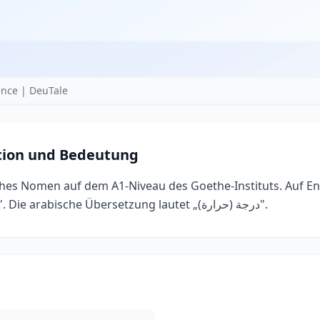
nce | DeuTale
tion und Bedeutung
ches Nomen auf dem A1-Niveau des Goethe-Instituts. Auf En
„degree (temperature)". Die arabische Übersetzung lautet „درجة (حرارة)".