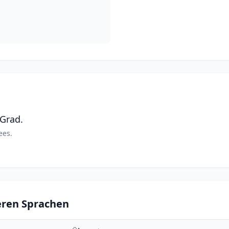
 Grad.
ees.
eren Sprachen