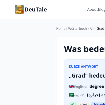
DeuTale
About
Blo
Home
›
Wörterbuch
›
A1
›
Grad
Was bede
KURZE ANTWORT
„Grad" bedeu
🇬🇧
degree
English:
🇸🇦
جة (حرارة
العربية:
A1
Nomen
Maskuli