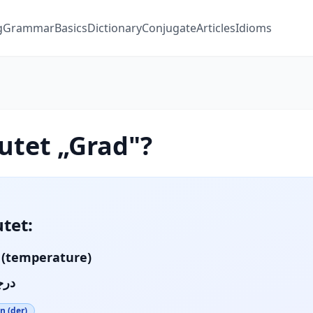
g
Grammar
Basics
Dictionary
Conjugate
Articles
Idioms
utet „Grad"?
tet:
 (temperature)
در)
n (der)