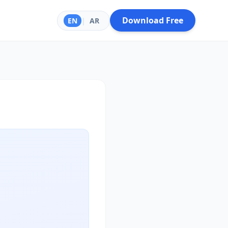
Download Free
EN
|
AR