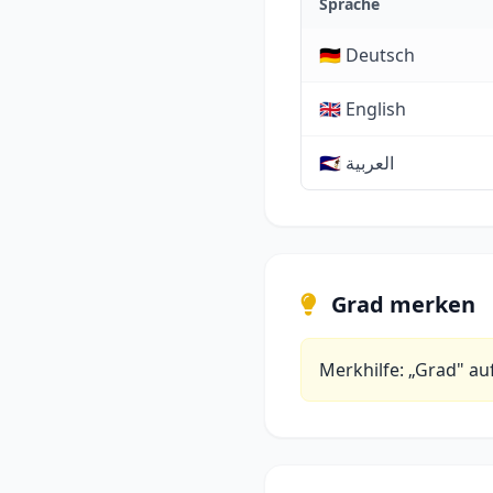
Sprache
🇩🇪 Deutsch
🇬🇧 English
🇸🇦 العربية
Grad merken
Merkhilfe: „Grad" au