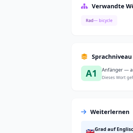
Verwandte Wö
Rad
— bicycle
Sprachniveau
Anfänger — al
A1
Dieses Wort gehö
Weiterlernen
Grad auf Englis
🇬🇧