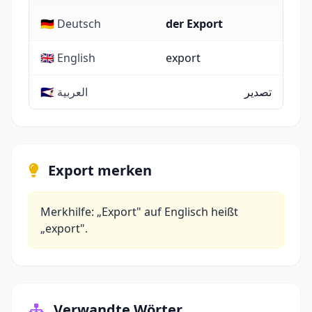
🇩🇪 Deutsch
der Export
🇬🇧 English
export
تصدير
🇸🇦 العربية
Export merken
Merkhilfe: „Export" auf Englisch heißt
„export".
Verwandte Wörter