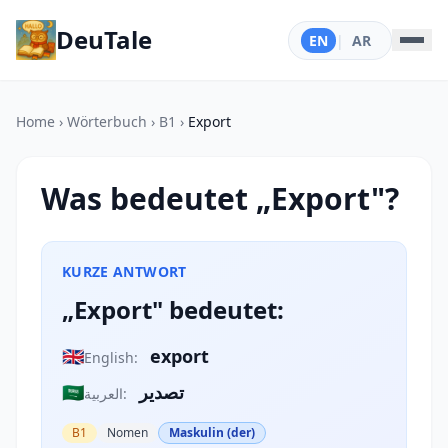
DeuTale
EN
|
AR
Home
›
Wörterbuch
›
B1
›
Export
Was bedeutet „Export"?
KURZE ANTWORT
„Export" bedeutet:
🇬🇧
export
English:
🇸🇦
تصدير
العربية:
B1
Nomen
Maskulin (der)