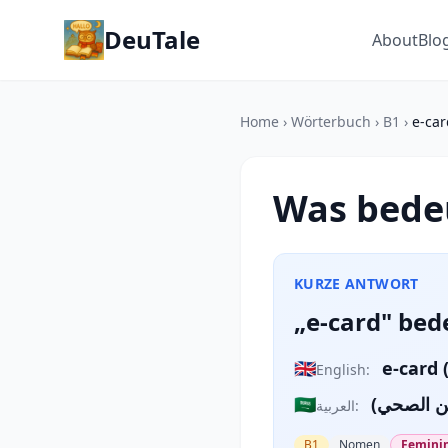
DeuTale
About
Blo
Home
›
Wörterbuch
›
B1
›
e-car
Was bedeu
KURZE ANTWORT
„e-card" bed
🇬🇧
e-card 
English:
🇸🇦
مين الصحي
العربية:
B1
Nomen
Feminin