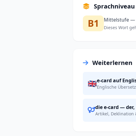
Sprachniveau
Mittelstufe —
B1
Dieses Wort gehö
Weiterlernen
e-card auf Engli
🇬🇧
Englische Übersetz
die e-card — der,
Artikel, Deklination 