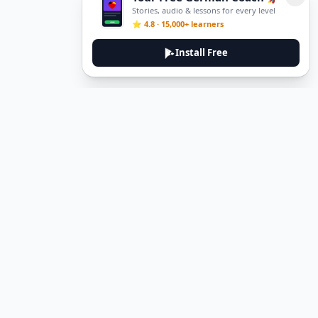
Stories, audio & lessons for every level
⭐ 4.8 · 15,000+ learners
Install Free
Legal
Privacy Policy
Terms of Service
Delete Account
Contact Us