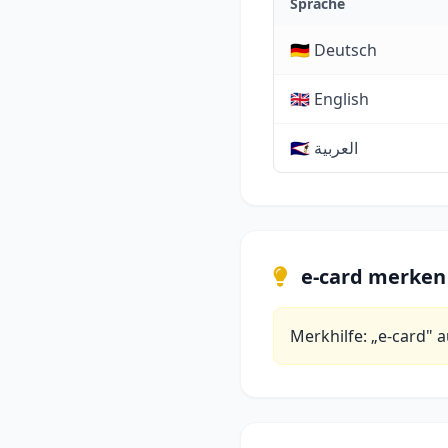
Sprache
🇩🇪 Deutsch
🇬🇧 English
🇸🇦 العربية
e-card merken
Merkhilfe: „e-card" a