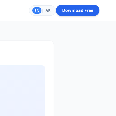
Download Free
EN
|
AR