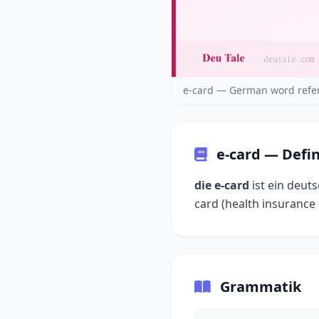
e-card — German word refe
e-card — Defi
die e-card
ist ein deut
Grammatik