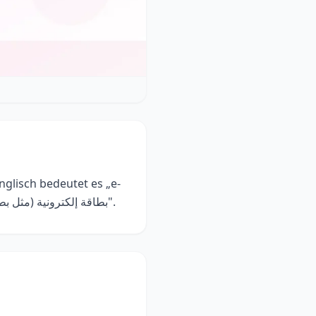
glisch bedeutet es „e-
card (health insurance card)". Die arabische Übersetzung lautet „بطاقة إلكترونية (مثل بطاقة التأمين الصحي)".