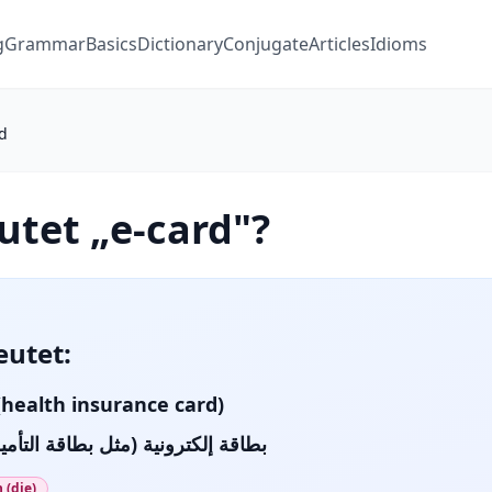
g
Grammar
Basics
Dictionary
Conjugate
Articles
Idioms
d
tet „e-card"?
eutet:
(health insurance card)
بطاقة إلكترونية (مثل بطاقة التأ)
 (die)