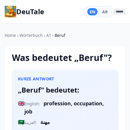
DeuTale
EN
|
AR
Home
›
Wörterbuch
›
A1
›
Beruf
Was bedeutet „Beruf"?
KURZE ANTWORT
„Beruf" bedeutet:
🇬🇧
profession, occupation,
English:
job
🇸🇦
مهنة
العربية: