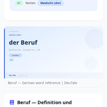
A1
Nomen
Maskulin (der)
Beruf — German word reference | DeuTale
Beruf — Definition und