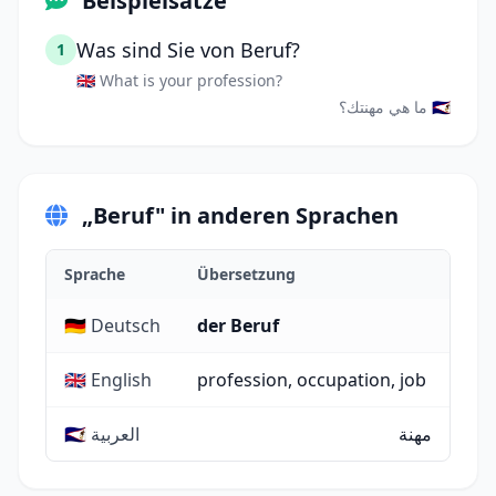
Beispielsätze
Was sind Sie von Beruf?
1
🇬🇧 What is your profession?
🇸🇦 ما هي مهنتك؟
„Beruf" in anderen Sprachen
Sprache
Übersetzung
🇩🇪 Deutsch
der Beruf
🇬🇧 English
profession, occupation, job
مهنة
🇸🇦 العربية