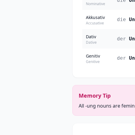
die
Un
Nominative
Akkusativ
die
Un
Accusative
Dativ
der
Un
Dative
Genitiv
der
Un
Genitive
Memory Tip
All -ung nouns are femin