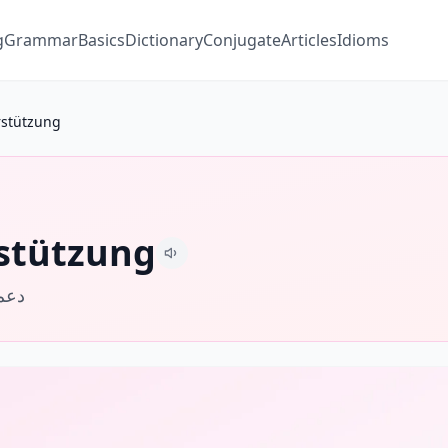
g
Grammar
Basics
Dictionary
Conjugate
Articles
Idioms
rstützung
stützung
دعم