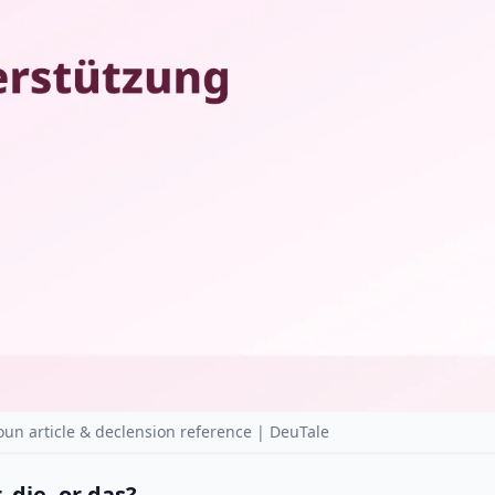
n article & declension reference | DeuTale
 die, or das?