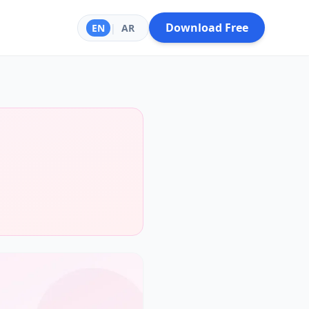
Download Free
EN
|
AR