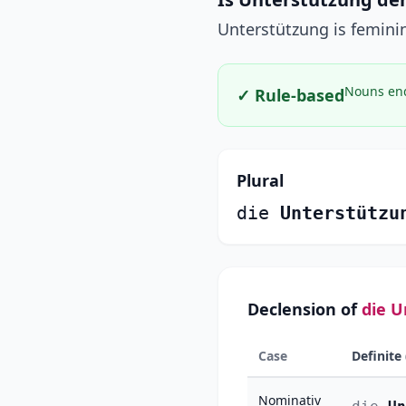
Unterstützung is feminin
Nouns end
✓ Rule-based
Plural
die
Unterstützu
Declension of
die U
Case
Definite 
Nominativ