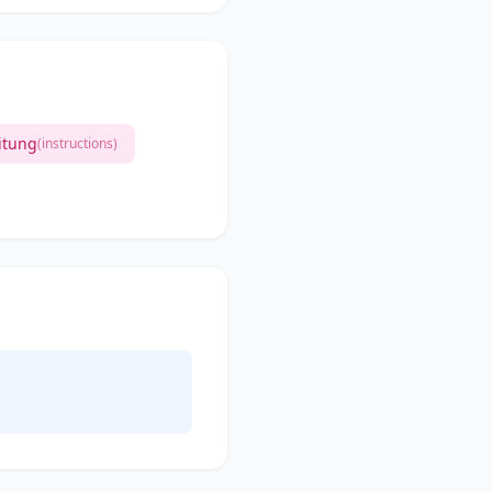
itung
(instructions)