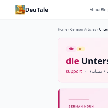
DeuTale
About
Blo
Home
›
German Articles
›
Unte
die
B1
die
Unter
support
·
 / مساندة