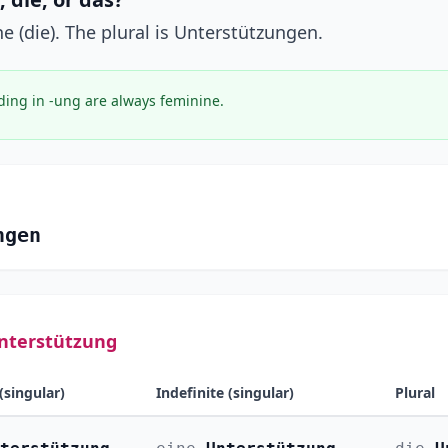
e (die). The plural is Unterstützungen.
ing in -ung are always feminine.
ngen
nterstützung
(singular)
Indefinite (singular)
Plural