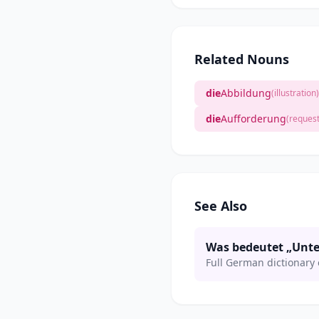
Related Nouns
die
Abbildung
(illustration)
die
Aufforderung
(request
See Also
Was bedeutet „Unte
Full German dictionary 