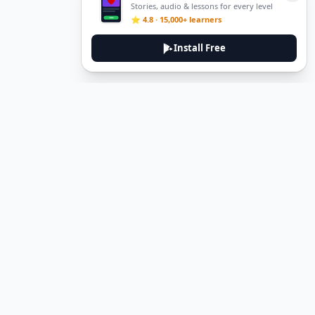
Stories, audio & lessons for every level
⭐ 4.8 · 15,000+ learners
Install Free
Legal
Privacy Policy
Terms of Service
Delete Account
Contact Us