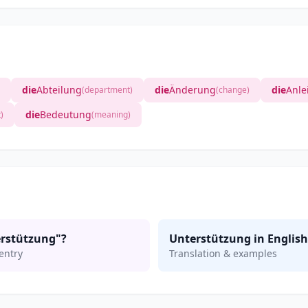
die
Abteilung
die
Änderung
die
Anle
(department)
(change)
die
Bedeutung
)
(meaning)
rstützung"?
Unterstützung in English
entry
Translation & examples