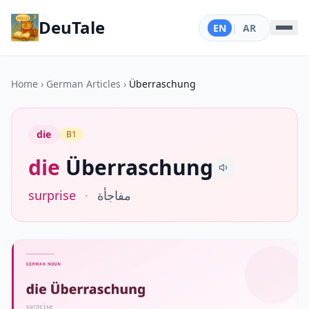
DeuTale
EN
|
AR
Home
›
German Articles
›
Überraschung
die
B1
die
Überraschung
surprise
·
مفاجأة