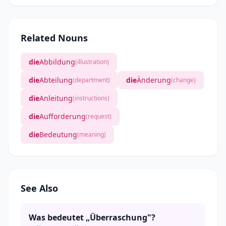
Related Nouns
die
Abbildung
(illustration)
die
Abteilung
die
Änderung
(department)
(change)
die
Anleitung
(instructions)
die
Aufforderung
(request)
die
Bedeutung
(meaning)
See Also
Was bedeutet „Überraschung"?