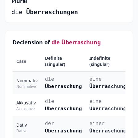
Plural
die
Überraschungen
Declension of
die Überraschung
Definite
Indefinite
Case
Pl
(singular)
(singular)
die
eine
d
Nominativ
Überraschung
Überraschung
Ü
Nominative
die
eine
d
Akkusativ
Überraschung
Überraschung
Ü
Accusative
der
einer
d
Dativ
Überraschung
Überraschung
Ü
Dative