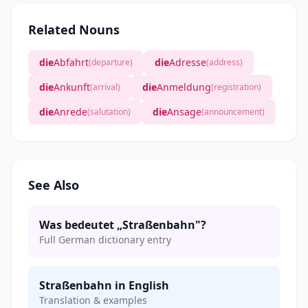
Related Nouns
die
Abfahrt
die
Adresse
(departure)
(address)
die
Ankunft
die
Anmeldung
(arrival)
(registration)
die
Anrede
die
Ansage
(salutation)
(announcement)
See Also
Was bedeutet „Straßenbahn"?
Full German dictionary entry
Straßenbahn in English
Translation & examples