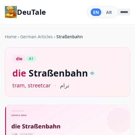
DeuTale
EN
|
AR
Home
›
German Articles
›
Straßenbahn
die
A1
die
Straßenbahn
tram, streetcar
·
ترام