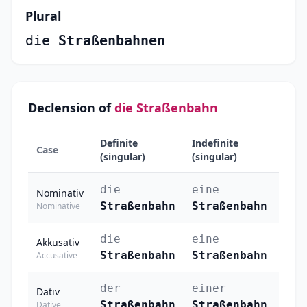
Plural
die
Straßenbahnen
Declension of
die Straßenbahn
Definite
Indefinite
Case
Plura
(singular)
(singular)
die
eine
die
Nominativ
Straßenbahn
Straßenbahn
Str
Nominative
die
eine
die
Akkusativ
Straßenbahn
Straßenbahn
Str
Accusative
der
einer
den
Dativ
Straßenbahn
Straßenbahn
Str
Dative