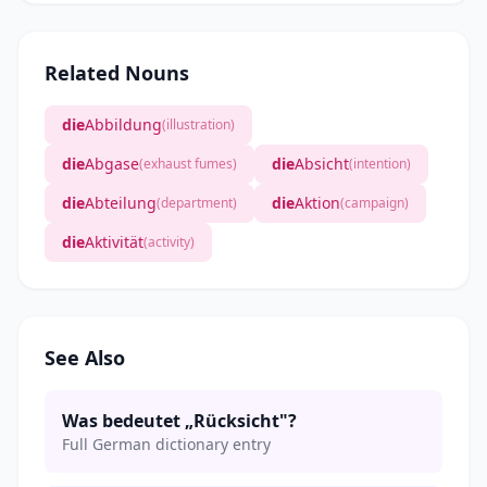
Related Nouns
die
Abbildung
(illustration)
die
Abgase
die
Absicht
(exhaust fumes)
(intention)
die
Abteilung
die
Aktion
(department)
(campaign)
die
Aktivität
(activity)
See Also
Was bedeutet „Rücksicht"?
Full German dictionary entry