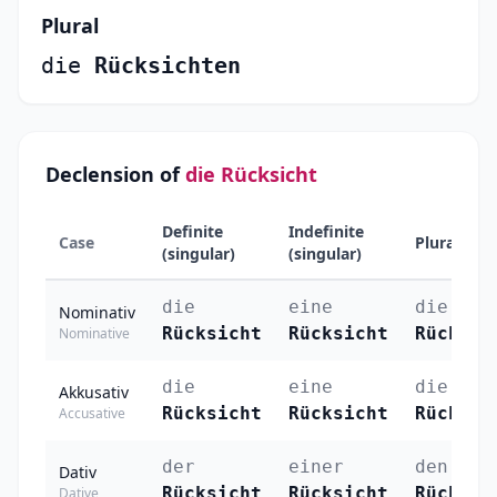
Plural
die
Rücksichten
Declension of
die Rücksicht
Definite
Indefinite
Case
Plural
(singular)
(singular)
die
eine
die
Nominativ
Rücksicht
Rücksicht
Rücksic
Nominative
die
eine
die
Akkusativ
Rücksicht
Rücksicht
Rücksic
Accusative
der
einer
den
Dativ
Rücksicht
Rücksicht
Rücksic
Dative