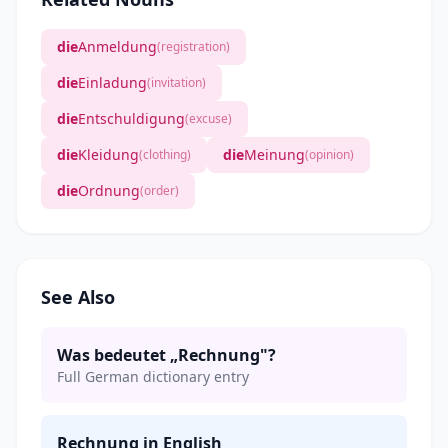
die
Anmeldung
(registration)
die
Einladung
(invitation)
die
Entschuldigung
(excuse)
die
Kleidung
die
Meinung
(clothing)
(opinion)
die
Ordnung
(order)
See Also
Was bedeutet „Rechnung"?
Full German dictionary entry
Rechnung in English