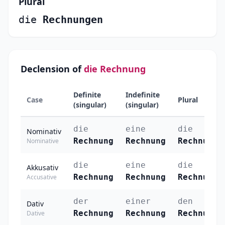
Plural
die
Rechnungen
Declension of
die Rechnung
Definite
Indefinite
Case
Plural
(singular)
(singular)
die
eine
die
Nominativ
Rechnung
Rechnung
Rechnunge
Nominative
die
eine
die
Akkusativ
Rechnung
Rechnung
Rechnunge
Accusative
der
einer
den
Dativ
Rechnung
Rechnung
Rechnunge
Dative