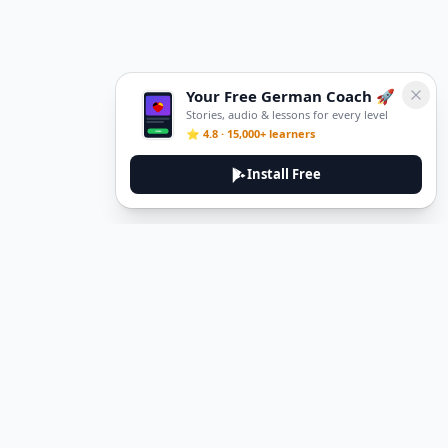
Your Free German Coach 🚀
Stories, audio & lessons for every level
⭐ 4.8 · 15,000+ learners
Install Free
DeuTale
DeuTale is a German learning platform designed to help you