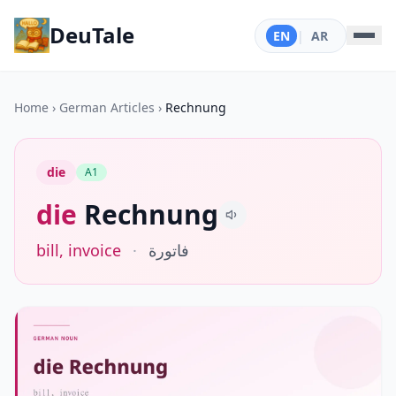
DeuTale
EN
|
AR
Home
›
German Articles
›
Rechnung
die
A1
die
Rechnung
bill, invoice
·
فاتورة