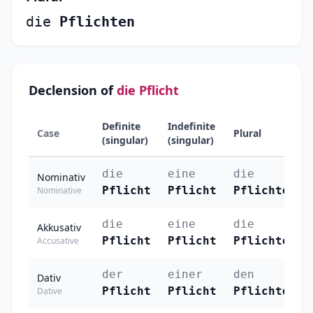
die
Pflichten
Declension of
die Pflicht
Definite
Indefinite
Case
Plural
(singular)
(singular)
die
eine
die
Nominativ
Pflicht
Pflicht
Pflichten
Nominative
die
eine
die
Akkusativ
Pflicht
Pflicht
Pflichten
Accusative
der
einer
den
Dativ
Pflicht
Pflicht
Pflichten
Dative