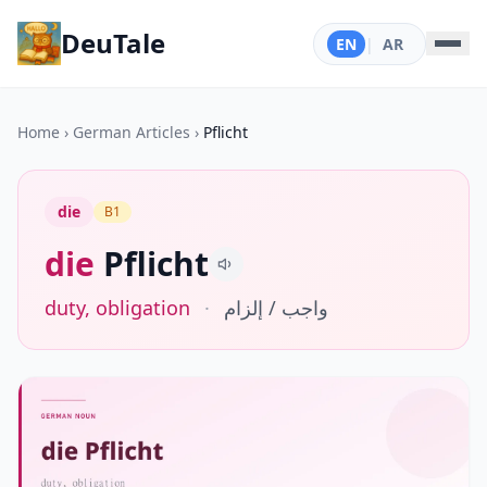
DeuTale
EN
|
AR
Home
›
German Articles
›
Pflicht
die
B1
die
Pflicht
duty, obligation
·
واجب / إلزام