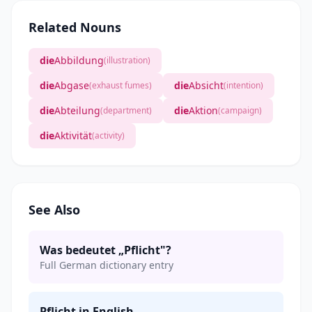
Related Nouns
die
Abbildung
(illustration)
die
Abgase
die
Absicht
(exhaust fumes)
(intention)
die
Abteilung
die
Aktion
(department)
(campaign)
die
Aktivität
(activity)
See Also
Was bedeutet „Pflicht"?
Full German dictionary entry
Pflicht in English