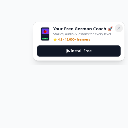
Your Free German Coach 🚀
Stories, audio & lessons for every level
⭐ 4.8 · 15,000+ learners
Install Free
DeuTale
DeuTale is a German learning platform designed to help you