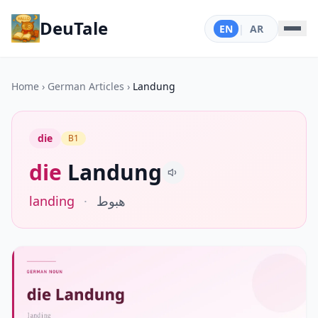
DeuTale
EN
|
AR
Home
›
German Articles
›
Landung
die
B1
die
Landung
landing
·
هبوط