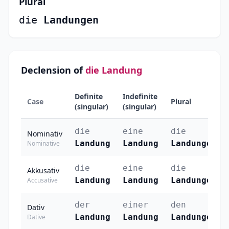
Plural
die
Landungen
Declension of
die Landung
Definite
Indefinite
Case
Plural
(singular)
(singular)
die
eine
die
Nominativ
Landung
Landung
Landungen
Nominative
die
eine
die
Akkusativ
Landung
Landung
Landungen
Accusative
der
einer
den
Dativ
Landung
Landung
Landungen
Dative