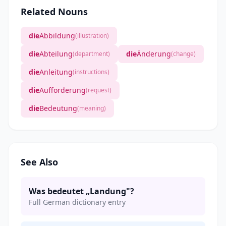
Related Nouns
die
Abbildung
(illustration)
die
Abteilung
die
Änderung
(department)
(change)
die
Anleitung
(instructions)
die
Aufforderung
(request)
die
Bedeutung
(meaning)
See Also
Was bedeutet „Landung"?
Full German dictionary entry