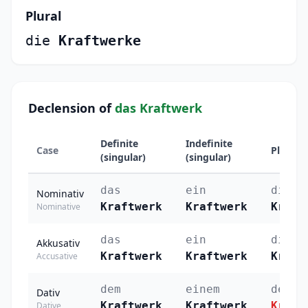
Plural
die
Kraftwerke
Declension of
das Kraftwerk
Definite
Indefinite
Case
Plural
(singular)
(singular)
das
ein
die
Nominativ
Kraftwerk
Kraftwerk
Kraft
Nominative
das
ein
die
Akkusativ
Kraftwerk
Kraftwerk
Kraft
Accusative
dem
einem
den
Dativ
Kraftwerk
Kraftwerk
Kraft
Dative