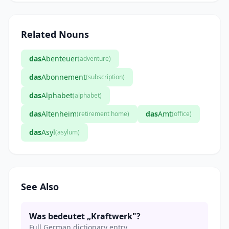
Related Nouns
das
Abenteuer
(adventure)
das
Abonnement
(subscription)
das
Alphabet
(alphabet)
das
Altenheim
das
Amt
(retirement home)
(office)
das
Asyl
(asylum)
See Also
Was bedeutet „Kraftwerk"?
Full German dictionary entry