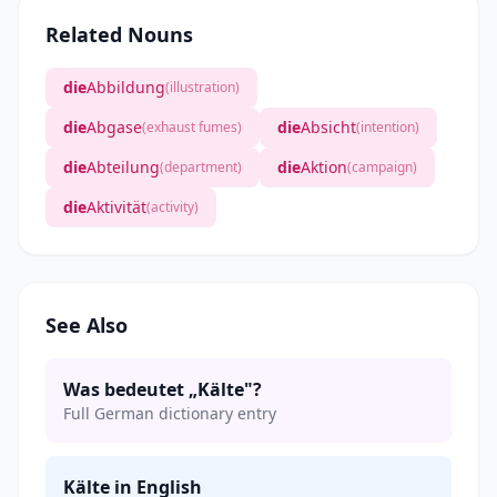
Related Nouns
die
Abbildung
(illustration)
die
Abgase
die
Absicht
(exhaust fumes)
(intention)
die
Abteilung
die
Aktion
(department)
(campaign)
die
Aktivität
(activity)
See Also
Was bedeutet „Kälte"?
Full German dictionary entry
Kälte in English