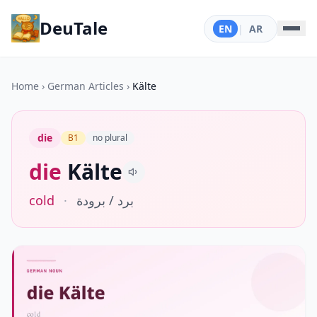
DeuTale
EN
|
AR
Home
›
German Articles
›
Kälte
die
B1
no plural
die
Kälte
cold
·
برد / برودة