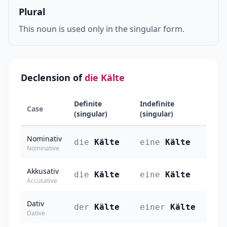
Plural
This noun is used only in the singular form.
Declension of
die Kälte
Definite
Indefinite
Case
(singular)
(singular)
Nominativ
die
Kälte
eine
Kälte
Nominative
Akkusativ
die
Kälte
eine
Kälte
Accusative
Dativ
der
Kälte
einer
Kälte
Dative