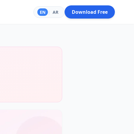
Download Free
EN
|
AR