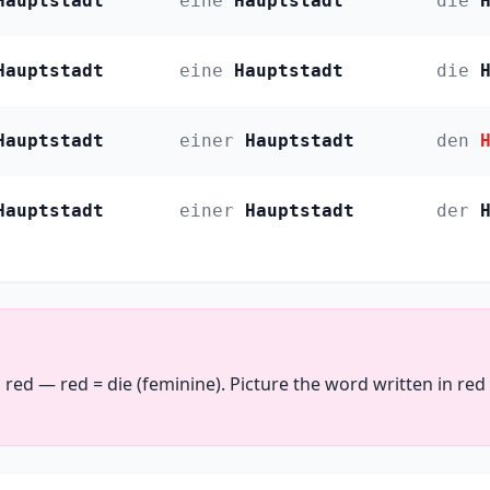
Hauptstadt
eine
Hauptstadt
die
Hauptstadt
eine
Hauptstadt
die
Hauptstadt
einer
Hauptstadt
den
Hauptstadt
einer
Hauptstadt
der
 red — red = die (feminine). Picture the word written in re