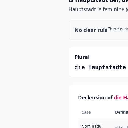
Hauptstadt is feminine (
There is n
No clear rule
Plural
die
Hauptstädte
Declension of
die H
Case
Defini
Nominativ