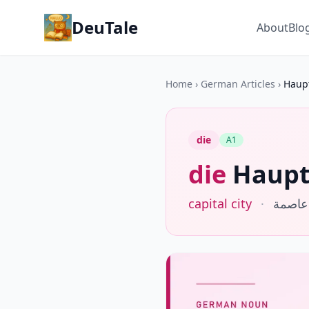
DeuTale
About
Blo
Home
›
German Articles
›
Haup
die
A1
die
Haupt
capital city
·
عاصمة