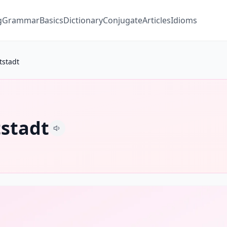
g
Grammar
Basics
Dictionary
Conjugate
Articles
Idioms
tstadt
stadt