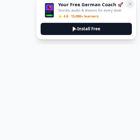
Your Free German Coach 🚀
Stories, audio & lessons for every level
⭐ 4.8 · 15,000+ learners
Install Free
Legal
Privacy Policy
Terms of Service
Delete Account
Contact Us