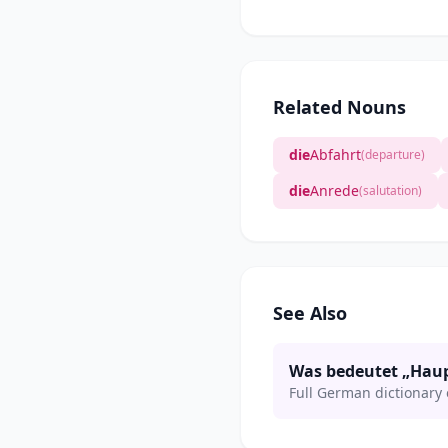
Related Nouns
die
Abfahrt
(departure)
die
Anrede
(salutation)
See Also
Was bedeutet „Haup
Full German dictionary 