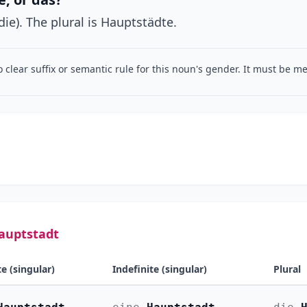
die). The plural is Hauptstädte.
o clear suffix or semantic rule for this noun's gender. It must be 
auptstadt
te (singular)
Indefinite (singular)
Plural