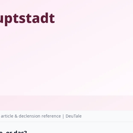
rticle & declension reference | DeuTale
e, or das?