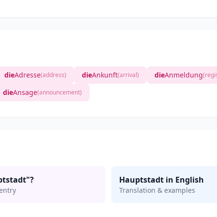
die
Adresse
die
Ankunft
die
Anmeldung
(address)
(arrival)
(regi
die
Ansage
(announcement)
tstadt"?
Hauptstadt in English
entry
Translation & examples