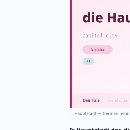
Hauptstadt — German noun a
Is Hauptstadt der, di