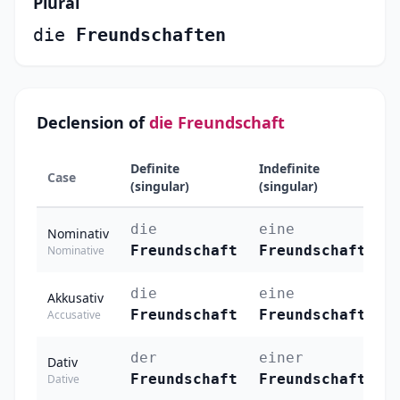
Plural
die
Freundschaften
Declension of
die Freundschaft
Definite
Indefinite
Case
Pl
(singular)
(singular)
die
eine
d
Nominativ
Freundschaft
Freundschaft
F
Nominative
die
eine
d
Akkusativ
Freundschaft
Freundschaft
F
Accusative
der
einer
d
Dativ
Freundschaft
Freundschaft
F
Dative