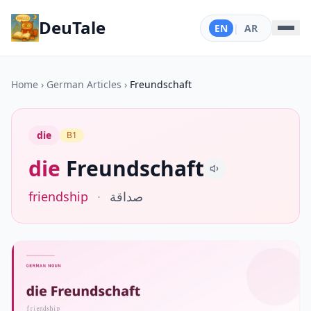
DeuTale
EN
|
AR
Home
›
German Articles
›
Freundschaft
die
B1
die
Freundschaft
friendship
·
صداقة