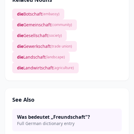
die
Botschaft
(embassy)
die
Gemeinschaft
(community)
die
Gesellschaft
(society)
die
Gewerkschaft
(trade union)
die
Landschaft
(landscape)
die
Landwirtschaft
(agriculture)
See Also
Was bedeutet „Freundschaft"?
Full German dictionary entry