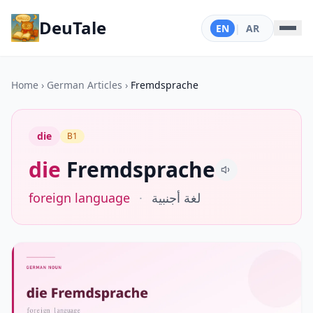
DeuTale
EN
|
AR
Home
›
German Articles
›
Fremdsprache
die
B1
die
Fremdsprache
foreign language
·
لغة أجنبية