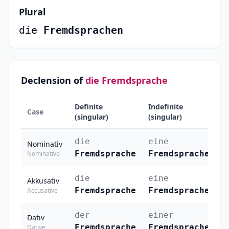
Plural
die
Fremdsprachen
Declension of
die Fremdsprache
Definite
Indefinite
Case
Pl
(singular)
(singular)
die
eine
d
Nominativ
Fremdsprache
Fremdsprache
F
Nominative
die
eine
d
Akkusativ
Fremdsprache
Fremdsprache
F
Accusative
der
einer
d
Dativ
Fremdsprache
Fremdsprache
F
Dative