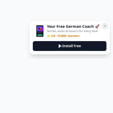
Your Free German Coach 🚀
Stories, audio & lessons for every level
⭐ 4.8 · 15,000+ learners
Install Free
DeuTale
DeuTale is a German learning platform designed to help you