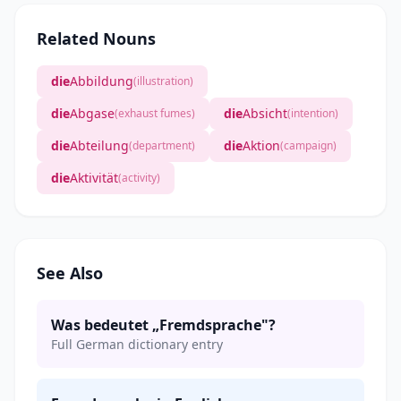
Related Nouns
die
Abbildung
(illustration)
die
Abgase
die
Absicht
(exhaust fumes)
(intention)
die
Abteilung
die
Aktion
(department)
(campaign)
die
Aktivität
(activity)
See Also
Was bedeutet „Fremdsprache"?
Full German dictionary entry