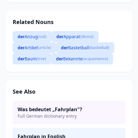
Related Nouns
der
Anzug
der
Apparat
(suit)
(device)
der
Artikel
der
Basketball
(article)
(basketball)
der
Baum
der
Bekannte
(tree)
(acquaintance)
See Also
Was bedeutet „Fahrplan"?
Full German dictionary entry
Fahrplan in English