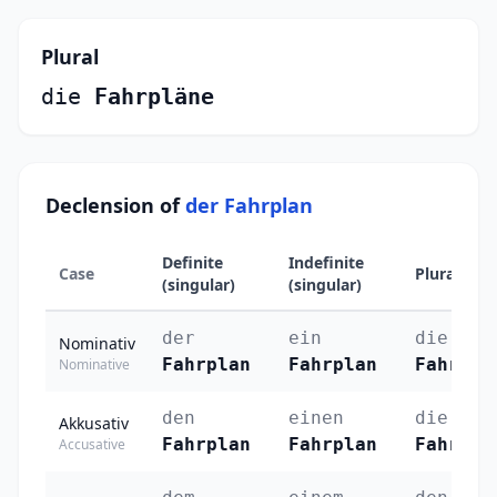
Plural
die
Fahrpläne
Declension of
der Fahrplan
Definite
Indefinite
Case
Plural
(singular)
(singular)
der
ein
die
Nominativ
Fahrplan
Fahrplan
Fahrplä
Nominative
den
einen
die
Akkusativ
Fahrplan
Fahrplan
Fahrplä
Accusative