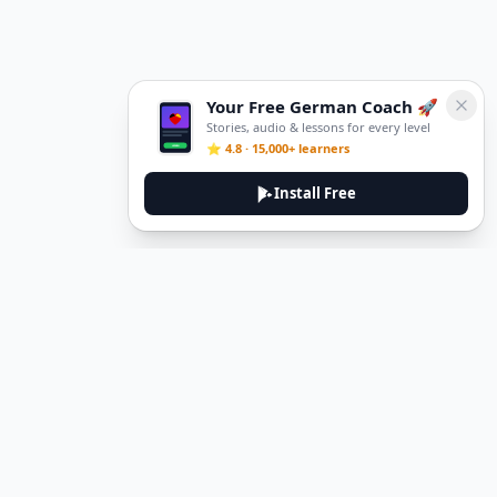
Your Free German Coach 🚀
Stories, audio & lessons for every level
⭐ 4.8 · 15,000+ learners
Install Free
DeuTale
DeuTale is a German learning platform designed to help you