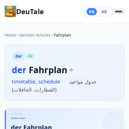
DeuTale
EN
|
AR
Home
›
German Articles
›
Fahrplan
der
A2
der
Fahrplan
timetable, schedule
·
جدول مواعيد
(القطارات، الحافلات)