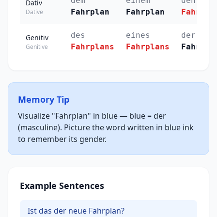
dem
einem
den
Dativ
Fahrplan
Fahrplan
Fahrplä
Dative
des
eines
der
Genitiv
Fahrplans
Fahrplans
Fahrplä
Genitive
Memory Tip
Visualize "Fahrplan" in blue — blue = der
(masculine). Picture the word written in blue ink
to remember its gender.
Example Sentences
Ist das der neue Fahrplan?