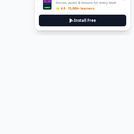
Stories, audio & lessons for every level
⭐ 4.8 · 15,000+ learners
Install Free
Legal
Privacy Policy
Terms of Service
Delete Account
Contact Us