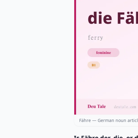
Fähre — German noun articl
Is Fähre der, die, or 