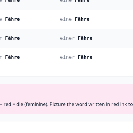
e
Fähre
eine
Fähre
e
Fähre
eine
Fähre
r
Fähre
einer
Fähre
r
Fähre
einer
Fähre
— red = die (feminine). Picture the word written in red ink 