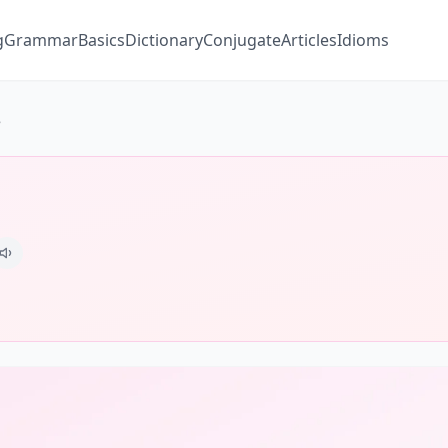
g
Grammar
Basics
Dictionary
Conjugate
Articles
Idioms
e