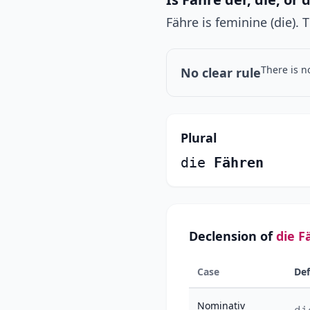
Fähre is feminine (die). 
There is n
No clear rule
Plural
die
Fähren
Declension of
die F
Case
Def
Nominativ