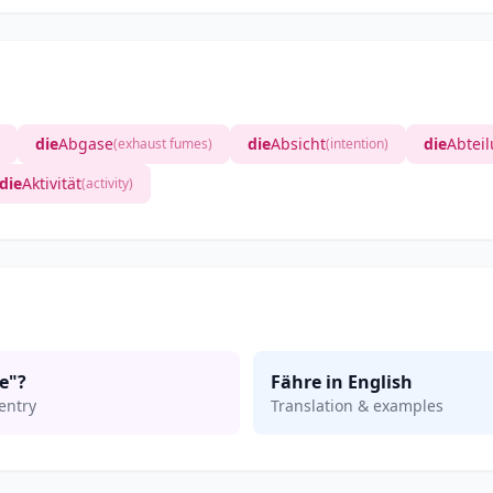
die
Abgase
die
Absicht
die
Abtei
(exhaust fumes)
(intention)
die
Aktivität
(activity)
e"?
Fähre in English
entry
Translation & examples