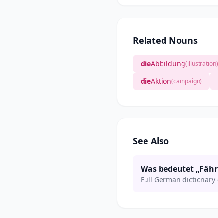
Related Nouns
die
Abbildung
(illustration)
die
Aktion
(campaign)
See Also
Was bedeutet „Fähr
Full German dictionary 