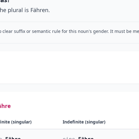
The plural is Fähren.
o clear suffix or semantic rule for this noun's gender. It must be 
ähre
inite (singular)
Indefinite (singular)