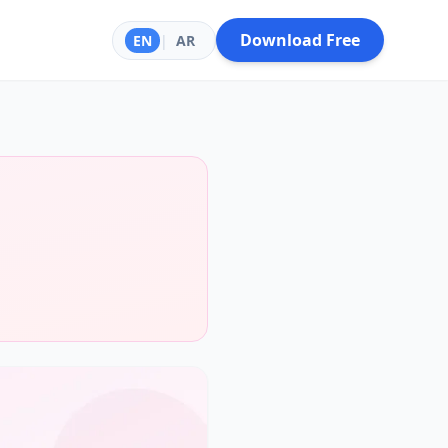
Download Free
EN
|
AR