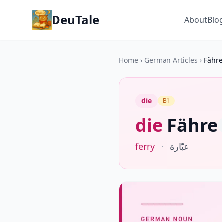
DeuTale
About
Blo
Home
›
German Articles
›
Fähr
die
B1
die
Fähre
ferry
·
عبّارة