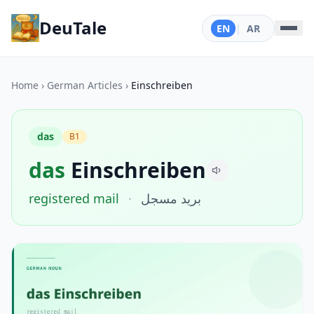
DeuTale
EN
|
AR
Home
›
German Articles
›
Einschreiben
das
B1
das
Einschreiben
registered mail
·
بريد مسجل