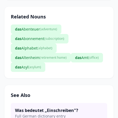
Related Nouns
das
Abenteuer
(adventure)
das
Abonnement
(subscription)
das
Alphabet
(alphabet)
das
Altenheim
das
Amt
(retirement home)
(office)
das
Asyl
(asylum)
See Also
Was bedeutet „Einschreiben"?
Full German dictionary entry