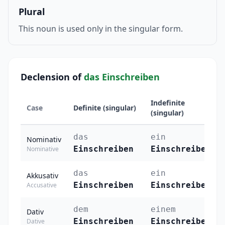
Plural
This noun is used only in the singular form.
Declension of
das Einschreiben
Indefinite
Case
Definite (singular)
(singular)
das
ein
Nominativ
Einschreiben
Einschreiben
Nominative
das
ein
Akkusativ
Einschreiben
Einschreiben
Accusative
dem
einem
Dativ
Einschreiben
Einschreiben
Dative