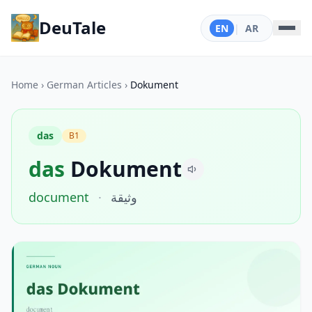
DeuTale
EN
|
AR
Home
›
German Articles
›
Dokument
das
B1
das
Dokument
document
·
وثيقة