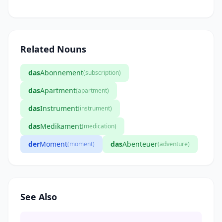
Related Nouns
das
Abonnement
(subscription)
das
Apartment
(apartment)
das
Instrument
(instrument)
das
Medikament
(medication)
der
Moment
das
Abenteuer
(moment)
(adventure)
See Also