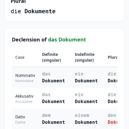
Plural
die
Dokumente
Declension of
das Dokument
Definite
Indefinite
Case
Plural
(singular)
(singular)
das
ein
die
Nominativ
Dokument
Dokument
Dokumen
Nominative
das
ein
die
Akkusativ
Dokument
Dokument
Dokumen
Accusative
dem
einem
den
Dativ
Dokument
Dokument
Dokumen
Dative