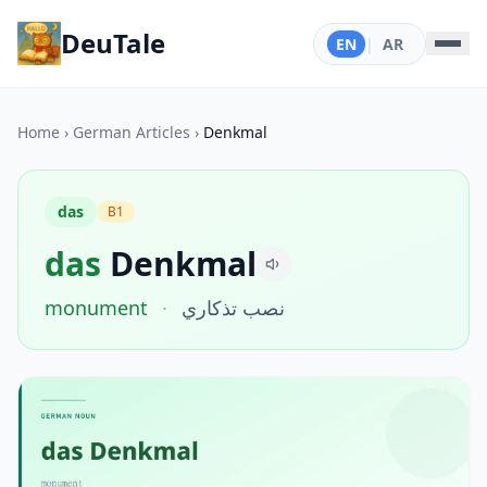
DeuTale
EN
|
AR
Home
›
German Articles
›
Denkmal
das
B1
das
Denkmal
monument
·
نصب تذكاري