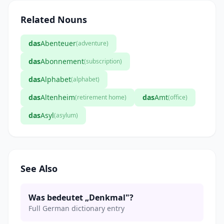
Related Nouns
das
Abenteuer
(adventure)
das
Abonnement
(subscription)
das
Alphabet
(alphabet)
das
Altenheim
das
Amt
(retirement home)
(office)
das
Asyl
(asylum)
See Also
Was bedeutet „Denkmal"?
Full German dictionary entry