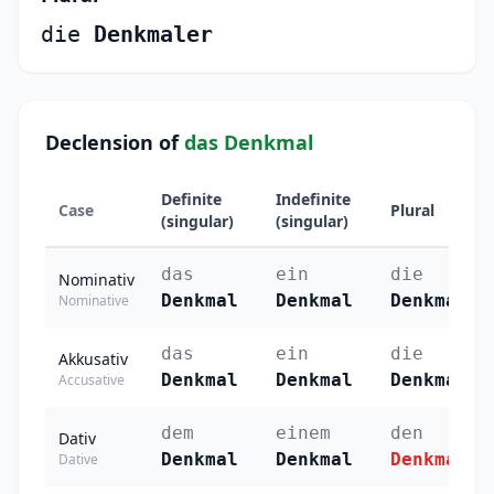
die
Denkmaler
Declension of
das Denkmal
Definite
Indefinite
Case
Plural
(singular)
(singular)
das
ein
die
Nominativ
Denkmal
Denkmal
Denkmaler
Nominative
das
ein
die
Akkusativ
Denkmal
Denkmal
Denkmaler
Accusative
dem
einem
den
Dativ
Denkmal
Denkmal
Denkmaler
Dative