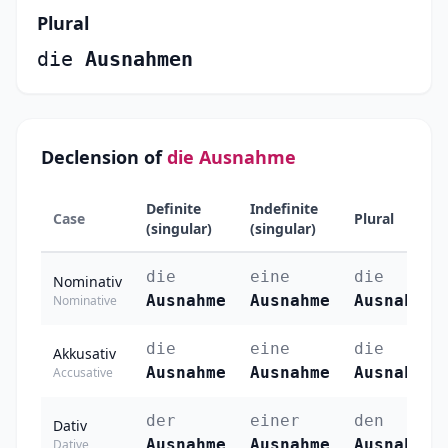
Plural
die
Ausnahmen
Declension of
die Ausnahme
Definite
Indefinite
Case
Plural
(singular)
(singular)
die
eine
die
Nominativ
Ausnahme
Ausnahme
Ausnahmen
Nominative
die
eine
die
Akkusativ
Ausnahme
Ausnahme
Ausnahmen
Accusative
der
einer
den
Dativ
Ausnahme
Ausnahme
Ausnahmen
Dative