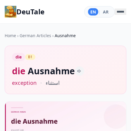
DeuTale
EN
|
AR
Home
›
German Articles
›
Ausnahme
die
B1
die
Ausnahme
exception
·
استثناء