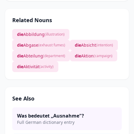
Related Nouns
die
Abbildung
(illustration)
die
Abgase
die
Absicht
(exhaust fumes)
(intention)
die
Abteilung
die
Aktion
(department)
(campaign)
die
Aktivität
(activity)
See Also
Was bedeutet „Ausnahme"?
Full German dictionary entry