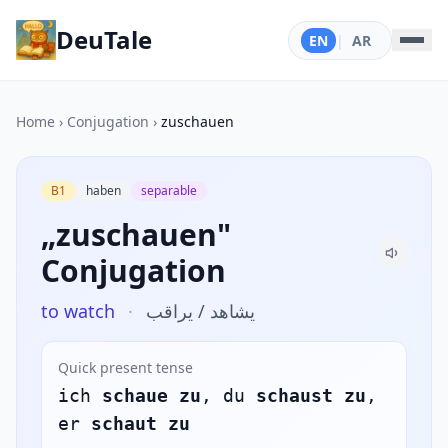
DeuTale
EN
|
AR
Home
›
Conjugation
›
zuschauen
B1
haben
separable
„zuschauen"
Conjugation
to watch
·
يشاهد / يراقب
Quick present tense
ich
schaue zu
, du
schaust zu
,
er
schaut zu