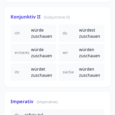
Konjunktiv II
(Subjunctive II)
würde
würdest
ich
du
zuschauen
zuschauen
würde
würden
er/sie/es
wir
zuschauen
zuschauen
würdet
würden
ihr
sie/Sie
zuschauen
zuschauen
Imperativ
(Imperative)
schau zu!
du