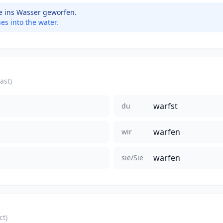
e ins Wasser geworfen.
es into the water.
ast)
warfst
du
warfen
wir
warfen
sie/Sie
ct)