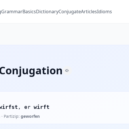
g
Grammar
Basics
Dictionary
Conjugate
Articles
Idioms
 Conjugation
wirfst
, er
wirft
n
· Partizip:
geworfen