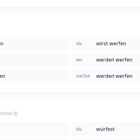
en
wirst werfen
du
werden werfen
wir
en
werden werfen
sie/Sie
ctive II)
würfest
du