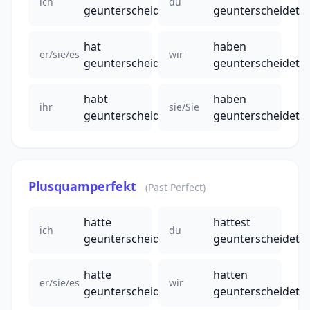
ich
du
geunterscheidet
geunterscheidet
hat
haben
er/sie/es
wir
geunterscheidet
geunterscheidet
habt
haben
ihr
sie/Sie
geunterscheidet
geunterscheidet
Plusquamperfekt
(Past Perfect)
hatte
hattest
ich
du
geunterscheidet
geunterscheidet
hatte
hatten
er/sie/es
wir
geunterscheidet
geunterscheidet