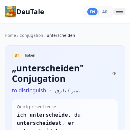
DeuTale
EN
|
AR
Home
›
Conjugation
›
unterscheiden
B1
haben
„unterscheiden"
Conjugation
to distinguish
·
يميز / يفرق
Quick present tense
ich
unterscheide
, du
unterscheidest
, er