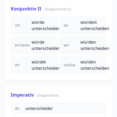
Konjunktiv II
(Subjunctive II)
würde
würdest
ich
du
unterscheiden
unterscheiden
würde
würden
er/sie/es
wir
unterscheiden
unterscheiden
würdet
würden
ihr
sie/Sie
unterscheiden
unterscheiden
Imperativ
(Imperative)
unterscheide!
du