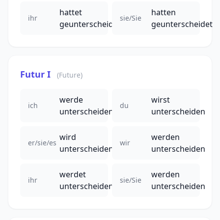
hattet
hatten
ihr
sie/Sie
geunterscheidet
geunterscheidet
Futur I
(Future)
werde
wirst
ich
du
unterscheiden
unterscheiden
wird
werden
er/sie/es
wir
unterscheiden
unterscheiden
werdet
werden
ihr
sie/Sie
unterscheiden
unterscheiden