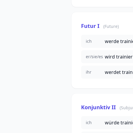
Futur I
(Future)
werde train
ich
wird trainie
er/sie/es
werdet train
ihr
Konjunktiv II
(Subjun
würde train
ich