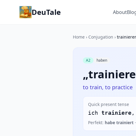
DeuTale
About
Blo
Home
›
Conjugation
›
trainiere
A2
haben
„trainier
to train, to practice
Quick present tense
ich
trainiere
,
Perfekt:
habe trainiert
·