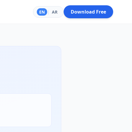
Download Free
EN
|
AR