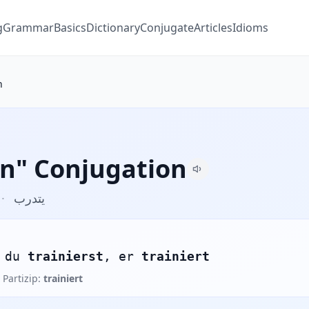
g
Grammar
Basics
Dictionary
Conjugate
Articles
Idioms
n
en" Conjugation
·
يتدرب
 du
trainierst
, er
trainiert
 Partizip:
trainiert