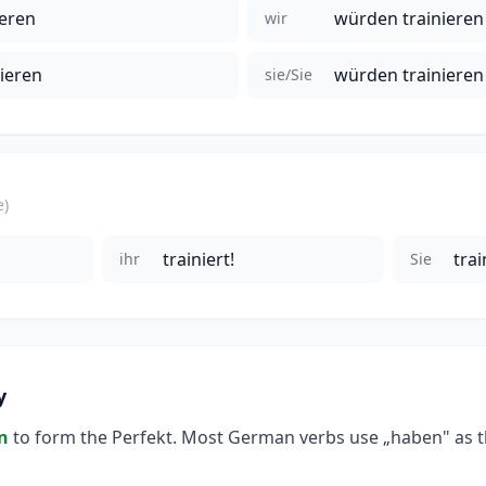
ieren
würden trainieren
wir
ieren
würden trainieren
sie/Sie
e)
trainiert!
trai
ihr
Sie
y
n
to form the Perfekt. Most German verbs use „haben" as the