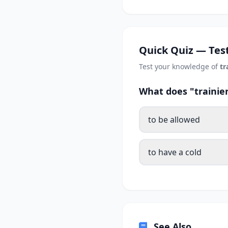
Quick Quiz — Test
Test your knowledge of
tr
What does "trainie
to be allowed
to have a cold
See Also