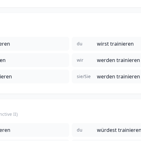
ieren
wirst trainieren
du
ren
werden trainieren
wir
ieren
werden trainieren
sie/Sie
ctive II)
ieren
würdest trainiere
du