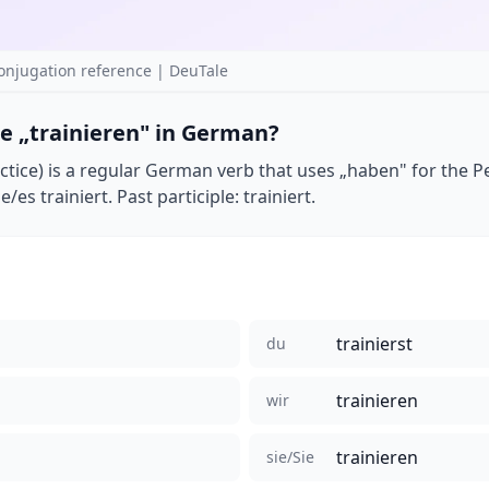
onjugation reference | DeuTale
e „trainieren" in German?
ractice) is a regular German verb that uses „haben" for the P
ie/es trainiert. Past participle: trainiert.
trainierst
du
trainieren
wir
trainieren
sie/Sie