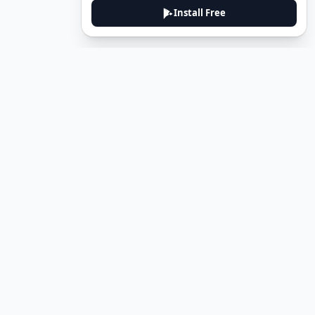
Install Free
DeuTale
DeuTale is a German learning platform designed to help you
master the language through immersive stories and practical
guides.