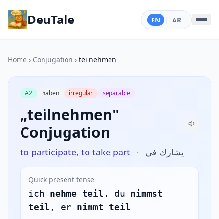
DeuTale
EN
|
AR
Home
›
Conjugation
›
teilnehmen
A2
haben
irregular
separable
„teilnehmen"
Conjugation
to participate, to take part
·
يشارك في
Quick present tense
ich
nehme teil
, du
nimmst
teil
, er
nimmt teil