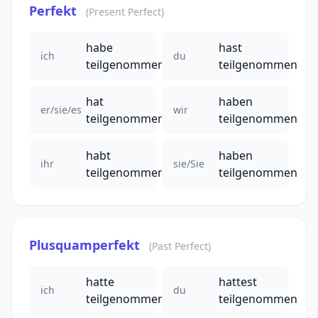
Perfekt
(Present Perfect)
habe
hast
ich
du
teilgenommen
teilgenommen
hat
haben
er/sie/es
wir
teilgenommen
teilgenommen
habt
haben
ihr
sie/Sie
teilgenommen
teilgenommen
Plusquamperfekt
(Past Perfect)
hatte
hattest
ich
du
teilgenommen
teilgenommen