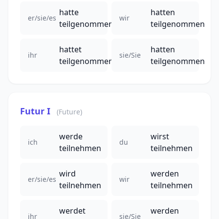
hatte
hatten
er/sie/es
wir
teilgenommen
teilgenommen
hattet
hatten
ihr
sie/Sie
teilgenommen
teilgenommen
Futur I
(Future)
werde
wirst
ich
du
teilnehmen
teilnehmen
wird
werden
er/sie/es
wir
teilnehmen
teilnehmen
werdet
werden
ihr
sie/Sie