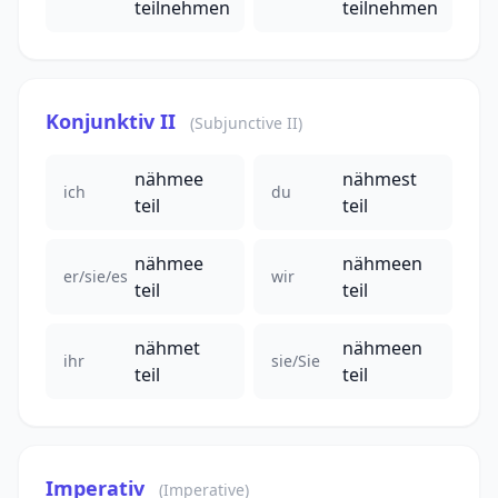
teilnehmen
teilnehmen
Konjunktiv II
(Subjunctive II)
nähmee
nähmest
ich
du
teil
teil
nähmee
nähmeen
er/sie/es
wir
teil
teil
nähmet
nähmeen
ihr
sie/Sie
teil
teil
Imperativ
(Imperative)