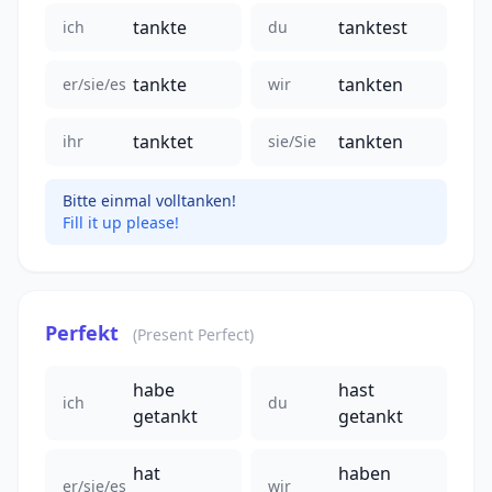
tankte
tanktest
ich
du
tankte
tankten
er/sie/es
wir
tanktet
tankten
ihr
sie/Sie
Bitte einmal volltanken!
Fill it up please!
Perfekt
(Present Perfect)
habe
hast
ich
du
getankt
getankt
hat
haben
er/sie/es
wir