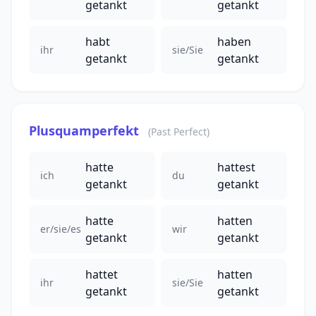
getankt
getankt
habt
haben
ihr
sie/Sie
getankt
getankt
Plusquamperfekt
(Past Perfect)
hatte
hattest
ich
du
getankt
getankt
hatte
hatten
er/sie/es
wir
getankt
getankt
hattet
hatten
ihr
sie/Sie
getankt
getankt