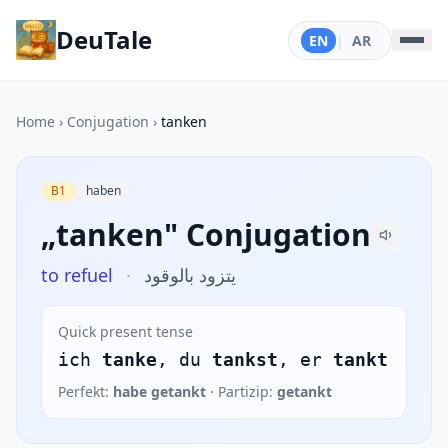
DeuTale
EN
|
AR
Home
›
Conjugation
›
tanken
B1
haben
„tanken" Conjugation
to refuel
·
يتزود بالوقود
Quick present tense
ich
tanke
, du
tankst
, er
tankt
Perfekt:
habe getankt
· Partizip:
getankt