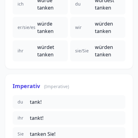
würde
würdest
ich
du
tanken
tanken
würde
würden
er/sie/es
wir
tanken
tanken
würdet
würden
ihr
sie/Sie
tanken
tanken
Imperativ
(Imperative)
tank!
du
tankt!
ihr
tanken Sie!
Sie