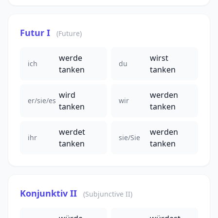
Futur I
(Future)
werde
wirst
ich
du
tanken
tanken
wird
werden
er/sie/es
wir
tanken
tanken
werdet
werden
ihr
sie/Sie
tanken
tanken
Konjunktiv II
(Subjunctive II)