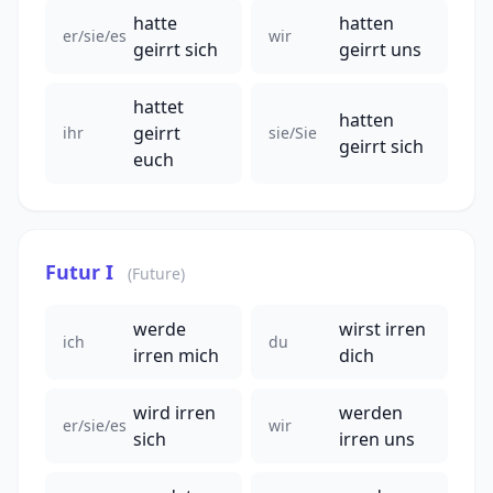
hatte
hatten
er/sie/es
wir
geirrt sich
geirrt uns
hattet
hatten
geirrt
ihr
sie/Sie
geirrt sich
euch
Futur I
(Future)
werde
wirst irren
ich
du
irren mich
dich
wird irren
werden
er/sie/es
wir
sich
irren uns