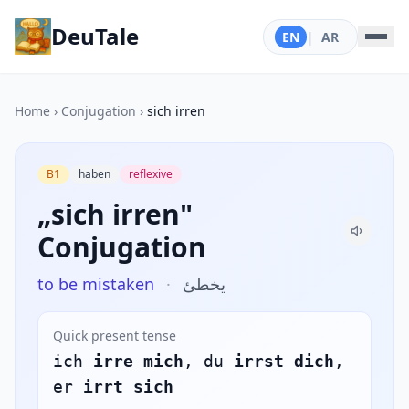
DeuTale
EN
|
AR
Home
›
Conjugation
›
sich irren
B1
haben
reflexive
„sich irren"
Conjugation
to be mistaken
·
يخطئ
Quick present tense
ich
irre mich
, du
irrst dich
,
er
irrt sich