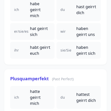
habe
hast geirrt
geirrt
ich
du
dich
mich
hat geirrt
haben
er/sie/es
wir
sich
geirrt uns
habt geirrt
haben
ihr
sie/Sie
euch
geirrt sich
Plusquamperfekt
(Past Perfect)
hatte
hattest
geirrt
ich
du
geirrt dich
mich