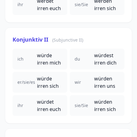
werdet
werden
ihr
sie/Sie
irren euch
irren sich
Konjunktiv II
(Subjunctive II)
würde
würdest
ich
du
irren mich
irren dich
würde
würden
er/sie/es
wir
irren sich
irren uns
würdet
würden
ihr
sie/Sie
irren euch
irren sich