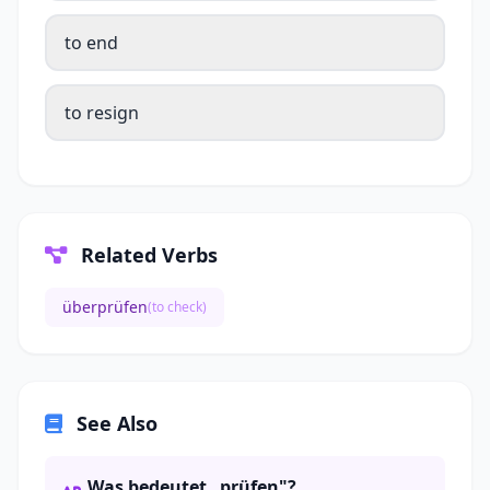
to end
to resign
Related Verbs
überprüfen
(to check)
See Also
Was bedeutet „prüfen"?