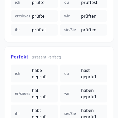
prüfte
prüftest
ich
du
prüfte
prüften
er/sie/es
wir
prüftet
prüften
ihr
sie/Sie
Perfekt
(Present Perfect)
habe
hast
ich
du
geprüft
geprüft
hat
haben
er/sie/es
wir
geprüft
geprüft
habt
haben
ihr
sie/Sie
geprüft
geprüft