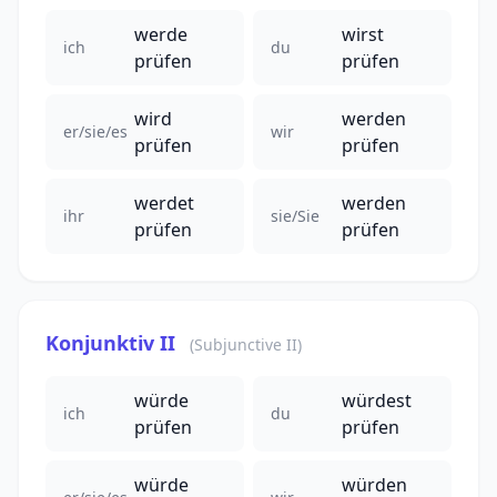
werde
wirst
ich
du
prüfen
prüfen
wird
werden
er/sie/es
wir
prüfen
prüfen
werdet
werden
ihr
sie/Sie
prüfen
prüfen
Konjunktiv II
(Subjunctive II)
würde
würdest
ich
du
prüfen
prüfen
würde
würden