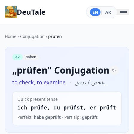
DeuTale
EN
|
AR
Home
›
Conjugation
›
prüfen
A2
haben
„prüfen" Conjugation
to check, to examine
·
يفحص / يدقق
Quick present tense
ich
prüfe
, du
prüfst
, er
prüft
Perfekt:
habe geprüft
· Partizip:
geprüft