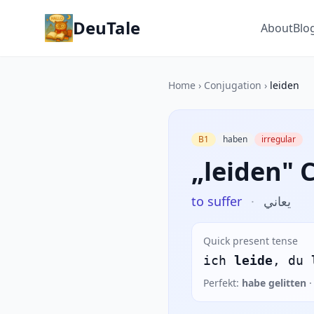
DeuTale
About
Blo
Home
›
Conjugation
›
leiden
B1
haben
irregular
„leiden" 
to suffer
·
يعاني
Quick present tense
ich
leide
, du
Perfekt:
habe gelitten
·