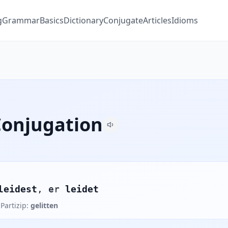
g
Grammar
Basics
Dictionary
Conjugate
Articles
Idioms
Conjugation
leidest
, er
leidet
 Partizip:
gelitten