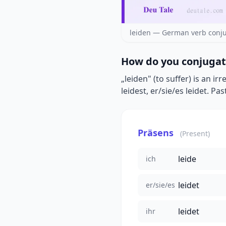
leiden — German verb conju
How do you conjugat
„leiden" (to suffer) is an i
leidest, er/sie/es leidet. Pas
Präsens
(Present)
leide
ich
leidet
er/sie/es
leidet
ihr