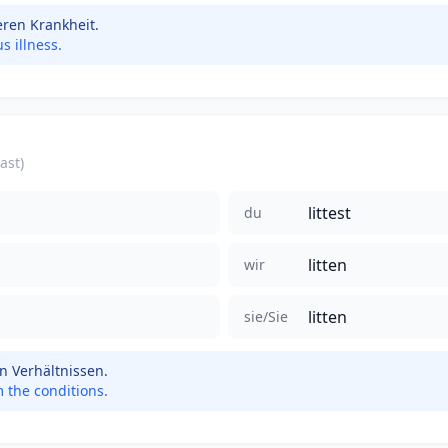
eren Krankheit.
s illness.
ast)
littest
du
litten
wir
litten
sie/Sie
en Verhältnissen.
m the conditions.