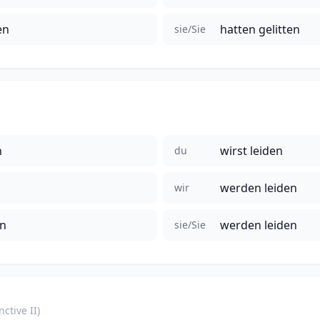
en
hatten gelitten
sie/Sie
n
wirst leiden
du
werden leiden
wir
en
werden leiden
sie/Sie
ctive II)