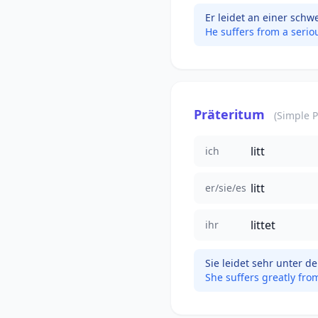
Er leidet an einer schw
He suffers from a seriou
Präteritum
(Simple P
litt
ich
litt
er/sie/es
littet
ihr
Sie leidet sehr unter d
She suffers greatly fro