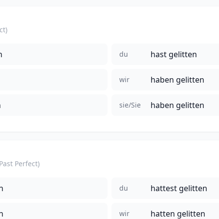
ct)
n
hast gelitten
du
haben gelitten
wir
n
haben gelitten
sie/Sie
(Past Perfect)
n
hattest gelitten
du
n
hatten gelitten
wir