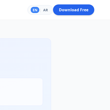
Download Free
EN
|
AR