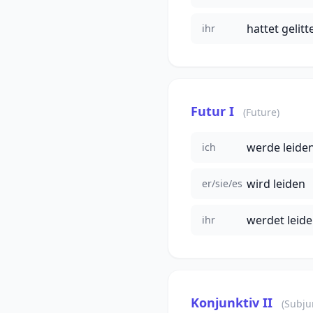
hattet gelitt
ihr
Futur I
(Future)
werde leide
ich
wird leiden
er/sie/es
werdet leid
ihr
Konjunktiv II
(Subjun