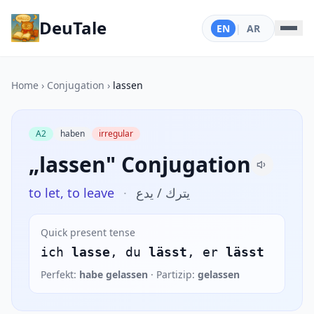
DeuTale
EN
|
AR
Home
›
Conjugation
›
lassen
A2
haben
irregular
„lassen" Conjugation
to let, to leave
·
يترك / يدع
Quick present tense
ich
lasse
, du
lässt
, er
lässt
Perfekt:
habe gelassen
· Partizip:
gelassen