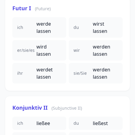
Futur I
(Future)
werde
wirst
ich
du
lassen
lassen
wird
werden
er/sie/es
wir
lassen
lassen
werdet
werden
ihr
sie/Sie
lassen
lassen
Konjunktiv II
(Subjunctive II)
ließee
ließest
ich
du