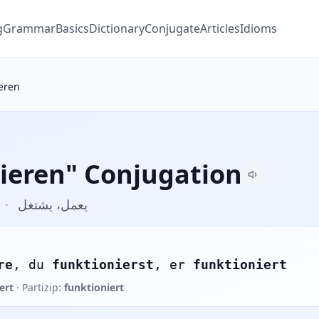
g
Grammar
Basics
Dictionary
Conjugate
Articles
Idioms
eren
ieren" Conjugation
·
يعمل، يشتغل
re
, du
funktionierst
, er
funktioniert
ert
· Partizip:
funktioniert