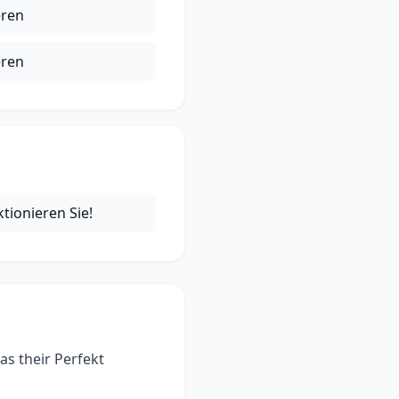
eren
eren
ktionieren Sie!
s their Perfekt