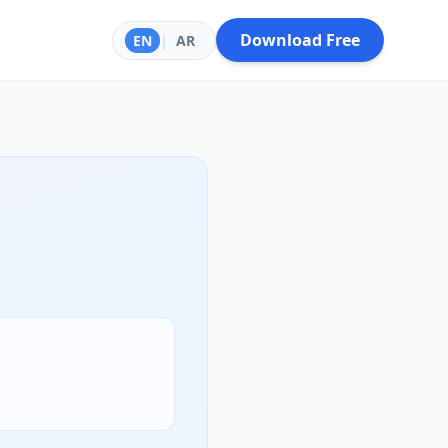
Download Free
EN
|
AR