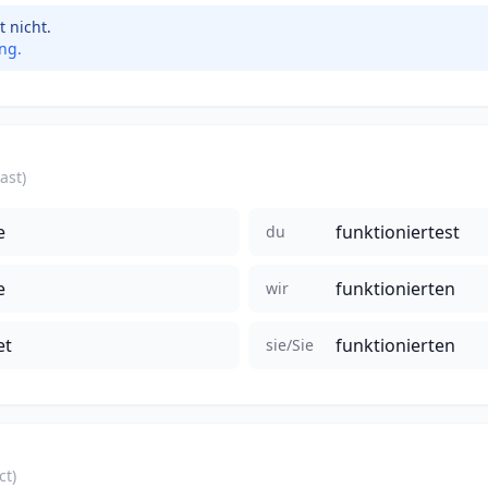
t nicht.
ing.
ast)
e
funktioniertest
du
e
funktionierten
wir
et
funktionierten
sie/Sie
ct)