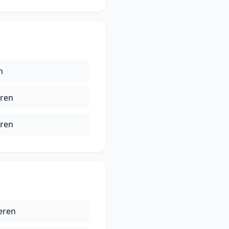
n
eren
eren
eren