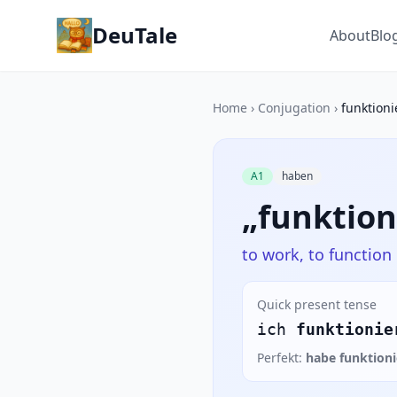
DeuTale
About
Blo
Home
›
Conjugation
›
funktioni
A1
haben
„funktion
to work, to function
Quick present tense
ich
funktionie
Perfekt:
habe funktioni