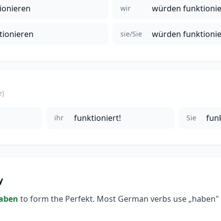
ionieren
würden funktioni
wir
tionieren
würden funktioni
sie/Sie
e)
funktioniert!
fun
ihr
Sie
y
aben
to form the Perfekt. Most German verbs use „haben" a