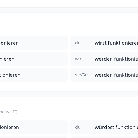
ionieren
wirst funktioniere
du
nieren
werden funktioni
wir
tionieren
werden funktioni
sie/Sie
ctive II)
ionieren
würdest funktioni
du