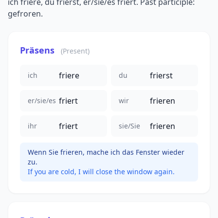
ich friere, du frierst, er/sie/es friert. Past participle:
gefroren.
Präsens
(Present)
friere
frierst
ich
du
friert
frieren
er/sie/es
wir
friert
frieren
ihr
sie/Sie
Wenn Sie frieren, mache ich das Fenster wieder
zu.
If you are cold, I will close the window again.