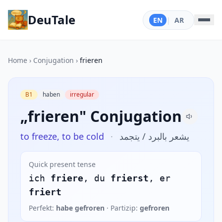
DeuTale
EN
|
AR
Home
›
Conjugation
›
frieren
B1
haben
irregular
„frieren" Conjugation
to freeze, to be cold
·
يشعر بالبرد / يتجمد
Quick present tense
ich
friere
, du
frierst
, er
friert
Perfekt:
habe gefroren
· Partizip:
gefroren