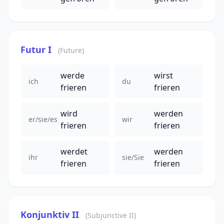
Futur I
(Future)
werde
wirst
ich
du
frieren
frieren
wird
werden
er/sie/es
wir
frieren
frieren
werdet
werden
ihr
sie/Sie
frieren
frieren
Konjunktiv II
(Subjunctive II)