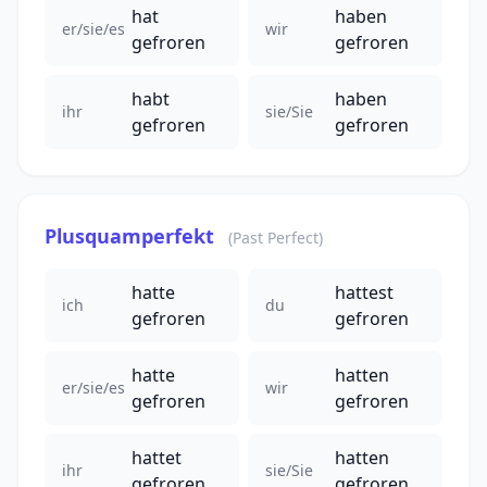
hat
haben
er/sie/es
wir
gefroren
gefroren
habt
haben
ihr
sie/Sie
gefroren
gefroren
Plusquamperfekt
(Past Perfect)
hatte
hattest
ich
du
gefroren
gefroren
hatte
hatten
er/sie/es
wir
gefroren
gefroren
hattet
hatten
ihr
sie/Sie
gefroren
gefroren