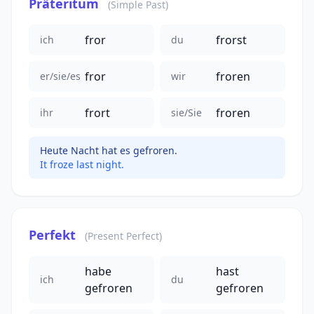
Präteritum
(Simple Past)
fror
frorst
ich
du
fror
froren
er/sie/es
wir
frort
froren
ihr
sie/Sie
Heute Nacht hat es gefroren.
It froze last night.
Perfekt
(Present Perfect)
habe
hast
ich
du
gefroren
gefroren