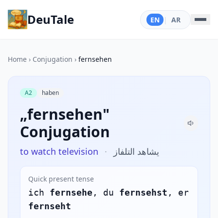
DeuTale
EN
|
AR
Home
›
Conjugation
›
fernsehen
A2
haben
„fernsehen"
Conjugation
to watch television
·
يشاهد التلفاز
Quick present tense
ich
fernsehe
, du
fernsehst
, er
fernseht