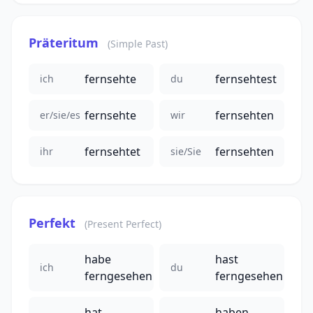
Präteritum
(Simple Past)
fernsehte
fernsehtest
ich
du
fernsehte
fernsehten
er/sie/es
wir
fernsehtet
fernsehten
ihr
sie/Sie
Perfekt
(Present Perfect)
habe
hast
ich
du
ferngesehen
ferngesehen
hat
haben