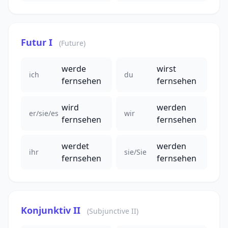
Futur I
(Future)
werde
wirst
ich
du
fernsehen
fernsehen
wird
werden
er/sie/es
wir
fernsehen
fernsehen
werdet
werden
ihr
sie/Sie
fernsehen
fernsehen
Konjunktiv II
(Subjunctive II)