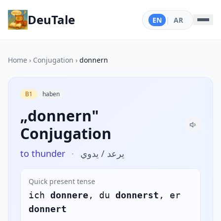
DeuTale
EN
|
AR
Home
›
Conjugation
›
donnern
B1
haben
„donnern"
Conjugation
to thunder
·
يرعد / يدوي
Quick present tense
ich
donnere
, du
donnerst
, er
donnert