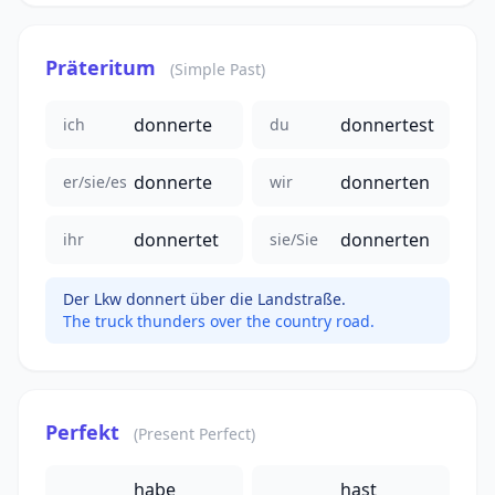
Präteritum
(Simple Past)
donnerte
donnertest
ich
du
donnerte
donnerten
er/sie/es
wir
donnertet
donnerten
ihr
sie/Sie
Der Lkw donnert über die Landstraße.
The truck thunders over the country road.
Perfekt
(Present Perfect)
habe
hast