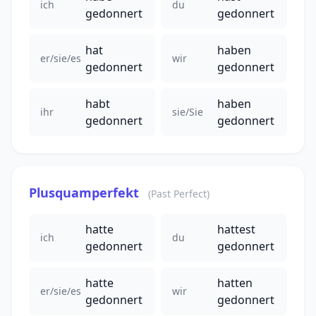
ich
du
gedonnert
gedonnert
hat
haben
er/sie/es
wir
gedonnert
gedonnert
habt
haben
ihr
sie/Sie
gedonnert
gedonnert
Plusquamperfekt
(Past Perfect)
hatte
hattest
ich
du
gedonnert
gedonnert
hatte
hatten
er/sie/es
wir
gedonnert
gedonnert