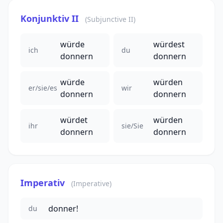
Konjunktiv II
(Subjunctive II)
würde
würdest
ich
du
donnern
donnern
würde
würden
er/sie/es
wir
donnern
donnern
würdet
würden
ihr
sie/Sie
donnern
donnern
Imperativ
(Imperative)
donner!
du