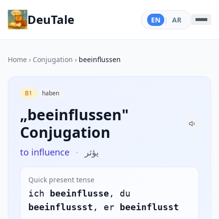
DeuTale
EN
|
AR
Home
›
Conjugation
›
beeinflussen
B1
haben
„beeinflussen"
Conjugation
to influence
·
يؤثر
Quick present tense
ich
beeinflusse
, du
beeinflussst
, er
beeinflusst