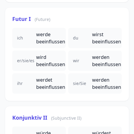
Futur I
(Future)
werde
wirst
ich
du
beeinflussen
beeinflussen
wird
werden
er/sie/es
wir
beeinflussen
beeinflussen
werdet
werden
ihr
sie/Sie
beeinflussen
beeinflussen
Konjunktiv II
(Subjunctive II)
würde
würdest