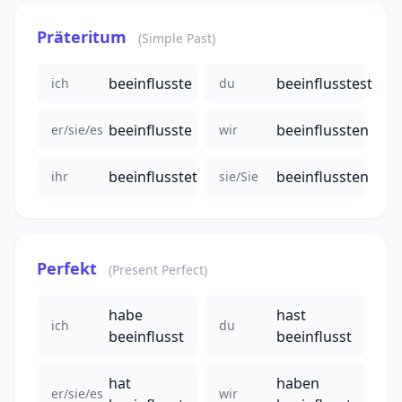
Präteritum
(Simple Past)
beeinflusste
beeinflusstest
ich
du
beeinflusste
beeinflussten
er/sie/es
wir
beeinflusstet
beeinflussten
ihr
sie/Sie
Perfekt
(Present Perfect)
habe
hast
ich
du
beeinflusst
beeinflusst
hat
haben
er/sie/es
wir