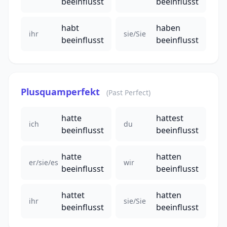
beeinflusst
beeinflusst
habt
haben
ihr
sie/Sie
beeinflusst
beeinflusst
Plusquamperfekt
(Past Perfect)
hatte
hattest
ich
du
beeinflusst
beeinflusst
hatte
hatten
er/sie/es
wir
beeinflusst
beeinflusst
hattet
hatten
ihr
sie/Sie
beeinflusst
beeinflusst