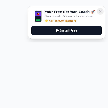
Your Free German Coach 🚀
Stories, audio & lessons for every level
⭐ 4.8 · 15,000+ learners
Install Free
DeuTale
DeuTale is a German learning platform designed to help you
master the language through immersive stories and practical
guides.