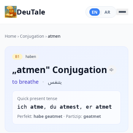
DeuTale
EN
|
AR
Home
›
Conjugation
›
atmen
B1
haben
„atmen" Conjugation
to breathe
·
يتنفس
Quick present tense
ich
atme
, du
atmest
, er
atmet
Perfekt:
habe geatmet
· Partizip:
geatmet