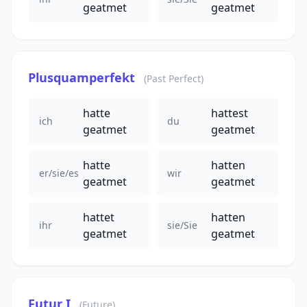
geatmet
geatmet
Plusquamperfekt
(Past Perfect)
hatte
hattest
ich
du
geatmet
geatmet
hatte
hatten
er/sie/es
wir
geatmet
geatmet
hattet
hatten
ihr
sie/Sie
geatmet
geatmet
Futur I
(Future)