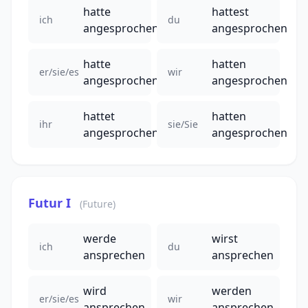
hatte
hattest
ich
du
angesprochen
angesprochen
hatte
hatten
er/sie/es
wir
angesprochen
angesprochen
hattet
hatten
ihr
sie/Sie
angesprochen
angesprochen
Futur I
(Future)
werde
wirst
ich
du
ansprechen
ansprechen
wird
werden
er/sie/es
wir
ansprechen
ansprechen