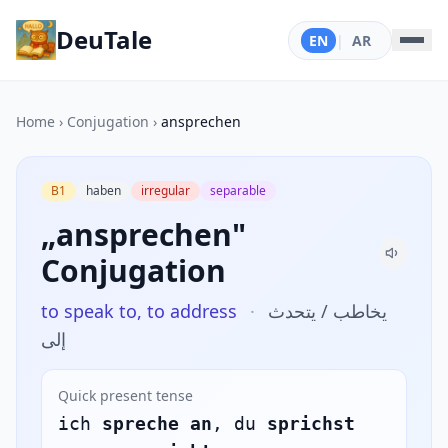
DeuTale
EN
|
AR
Home
›
Conjugation
›
ansprechen
B1
haben
irregular
separable
„ansprechen"
Conjugation
to speak to, to address
·
يخاطب / يتحدث
إلى
Quick present tense
ich
spreche an
, du
sprichst