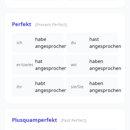
Perfekt
(Present Perfect)
habe
hast
ich
du
angesprochen
angesprochen
hat
haben
er/sie/es
wir
angesprochen
angesprochen
habt
haben
ihr
sie/Sie
angesprochen
angesprochen
Plusquamperfekt
(Past Perfect)