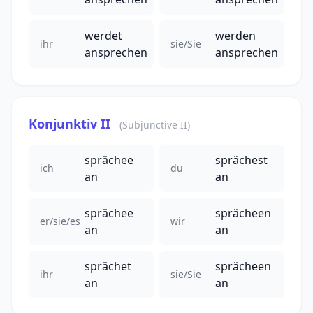
werdet
werden
ihr
sie/Sie
ansprechen
ansprechen
Konjunktiv II
(Subjunctive II)
sprächee
sprächest
ich
du
an
an
sprächee
sprächeen
er/sie/es
wir
an
an
sprächet
sprächeen
ihr
sie/Sie
an
an