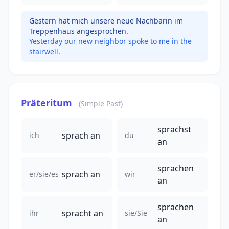
Gestern hat mich unsere neue Nachbarin im
Treppenhaus angesprochen.
Yesterday our new neighbor spoke to me in the
stairwell.
Präteritum
(Simple Past)
sprachst
sprach an
ich
du
an
sprachen
sprach an
er/sie/es
wir
an
sprachen
spracht an
ihr
sie/Sie
an