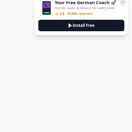
Your Free German Coach 🚀
Stories, audio & lessons for every level
⭐ 4.8 · 15,000+ learners
Install Free
DeuTale
DeuTale is a German learning platform designed to help you
master the language through immersive stories and practical
guides.